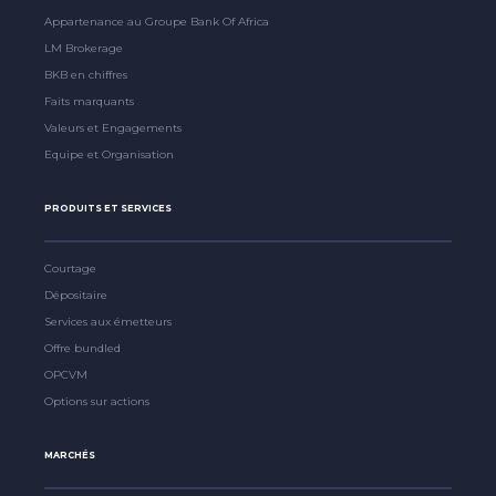
Appartenance au Groupe Bank Of Africa
LM Brokerage
BKB en chiffres
Faits marquants
Valeurs et Engagements
Equipe et Organisation
PRODUITS ET SERVICES
Courtage
Dépositaire
Services aux émetteurs
Offre bundled
OPCVM
Options sur actions
MARCHÉS