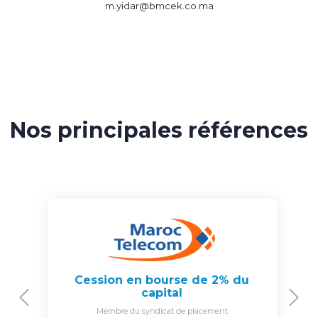
m.yidar@bmcek.co.ma
Nos principales références
Cession en bourse de 2% du
capital
Previous
N
Membre du syndicat de placement