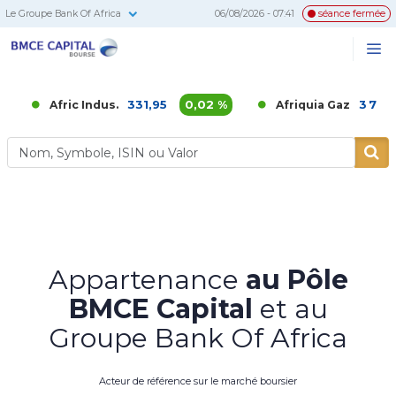
Le Groupe Bank Of Africa
06/08/2026 - 07:41
séance fermée
BMCE
Me
Recherc
Capital
Bourse
331,95
0,02 %
3 700,00
1,
fric Indus.
Afriquia Gaz
Appartenance
au Pôle
BMCE Capital
et au
Groupe Bank Of Africa
Acteur de référence sur le marché boursier