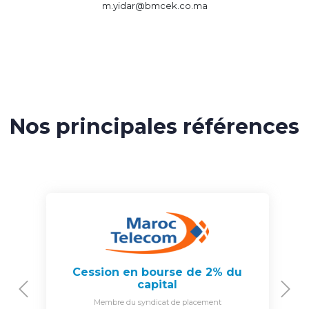
m.yidar@bmcek.co.ma
Nos principales références
Cession en bourse de 2% du
capital
Previous
N
Membre du syndicat de placement