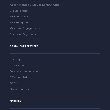
Appartenance au Groupe Bank Of Africa
LM Brokerage
BKB en chiffres
Faits marquants
Valeurs et Engagements
Equipe et Organisation
PRODUITS ET SERVICES
Courtage
Dépositaire
Services aux émetteurs
Offre bundled
OPCVM
Options sur actions
MARCHÉS