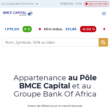
Le Groupe Bank Of Africa
10/08/2026 - 07:53
séance fermée
BMCE
Me
Recherc
Capital
Bourse
,00
0 %
331,85
-0,02 %
Afric Indus.
Afriquia 
Appartenance
au Pôle
BMCE Capital
et au
Groupe Bank Of Africa
Acteur de référence sur le marché boursier