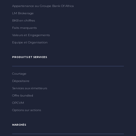
Appartenance au Groupe Bank Of Africa
LM Brokerage
BKB en chiffres
Faits marquants
Valeurs et Engagements
Equipe et Organisation
PRODUITS ET SERVICES
Courtage
Dépositaire
Services aux émetteurs
Offre bundled
OPCVM
Options sur actions
MARCHÉS