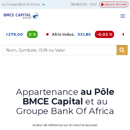
Le Groupe Bank Of Africa
08/08/2026 - 19:23
séance fermée
BMCE
Me
Recherc
Capital
Bourse
279,00
0 %
331,85
-0,02 %
Afric Indus.
Afriqu
Appartenance
au Pôle
BMCE Capital
et au
Groupe Bank Of Africa
Acteur de référence sur le marché boursier