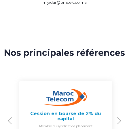
m.yidar@bmcek.co.ma
Nos principales références
Cession en bourse de 2% du
capital
Previous
N
Membre du syndicat de placement