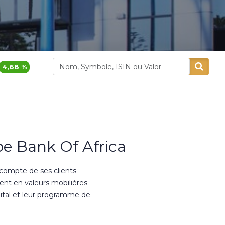
1 740,00
-2,25 %
43
Aluminium Maroc
Aradei Capital
e Bank Of Africa
 compte de ses clients
ment en valeurs mobilières
ital et leur programme de