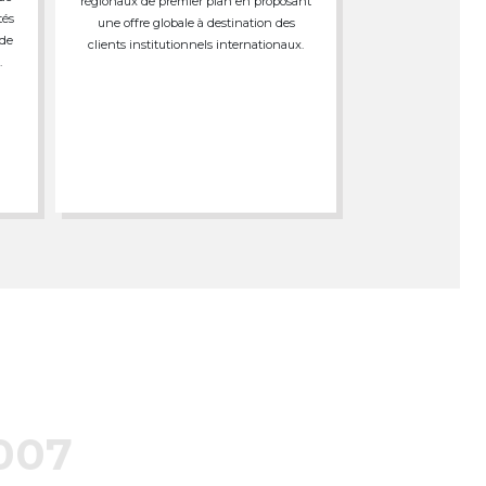
régionaux de premier plan en proposant
tés
une offre globale à destination des
 de
clients institutionnels internationaux.
.
007