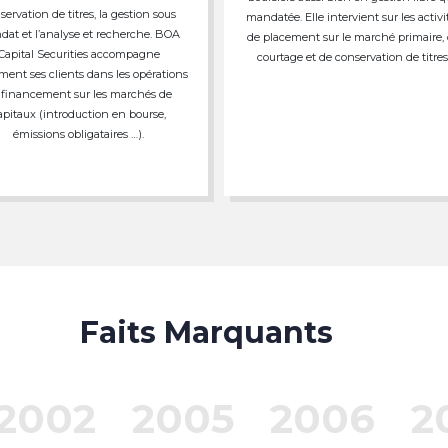
servation de titres, la gestion sous
mandatée. Elle intervient sur les activi
at et l’analyse et recherche. BOA
de placement sur le marché primaire,
Capital Securities accompagne
courtage et de conservation de titres
ment ses clients dans les opérations
 financement sur les marchés de
apitaux (introduction en bourse,
émissions obligataires …).
Faits Marquants
2002
2005
2006
2