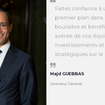
Faites confiance à 
premier plan dans 
boursière et bénéfi
avérée de nos équi
investissements et
stratégiques sur l
Majd GUEBBAS
Directeur Général