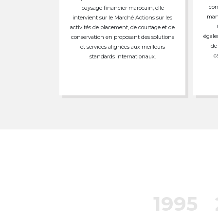
con
paysage financier marocain, elle
mand
intervient sur le Marché Actions sur les
activités de placement, de courtage et de
égale
conservation en proposant des solutions
de
et services alignées aux meilleurs
c
standards internationaux.
1995