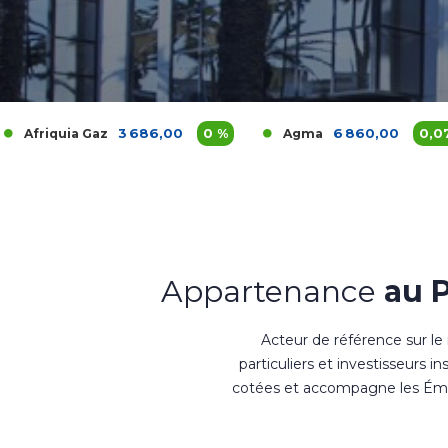
3 686,00
0 %
6 860,00
0,07 %
z
Agma
Akdi
Appartenance
au 
Acteur de référence sur le
particuliers et investisseurs i
cotées et accompagne les Émet