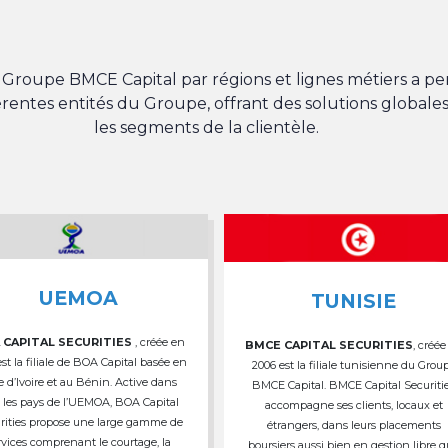
du Groupe BMCE Capital par régions et lignes métiers a 
férentes entités du Groupe, offrant des solutions globales
les segments de la clientèle.
UEMOA
TUNISIE
 CAPITAL SECURITIES
, créée en
BMCE CAPITAL SECURITIES
, créée
est la filiale de BOA Capital basée en
2006 est la filiale tunisienne du Grou
e d’Ivoire et au Bénin. Active dans
BMCE Capital. BMCE Capital Securiti
 les pays de l’UEMOA, BOA Capital
accompagne ses clients, locaux et
rities propose une large gamme de
étrangers, dans leurs placements
rvices comprenant le courtage, la
boursiers aussi bien en gestion libre 