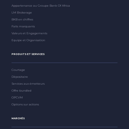
Appartenance au Groupe Bank Of Africa
LM Brokerage
BKB en chiffres
Faits marquants
Valeurs et Engagements
Equipe et Organisation
PRODUITS ET SERVICES
Courtage
Dépositaire
Services aux émetteurs
Offre bundled
OPCVM
Options sur actions
MARCHÉS