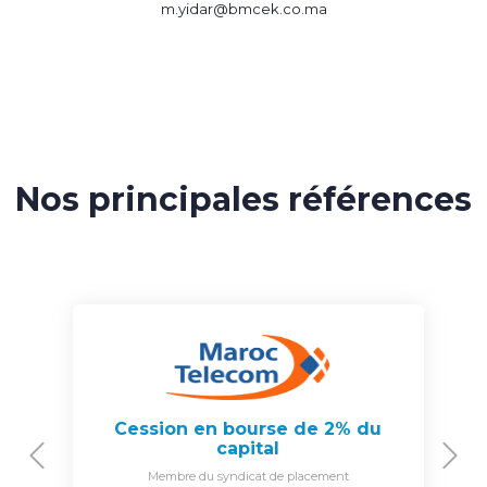
m.yidar@bmcek.co.ma
Nos principales références
Cession en bourse de 2% du
capital
Previous
N
Membre du syndicat de placement