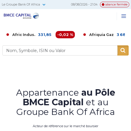
Le Groupe Bank Of Africa
08/08/2026 - 21:04
séance fermée
BMCE
Me
Recherc
Capital
Bourse
331,85
-0,02 %
3 680,00
-0,
ic Indus.
Afriquia Gaz
Appartenance
au Pôle
BMCE Capital
et au
Groupe Bank Of Africa
Acteur de référence sur le marché boursier