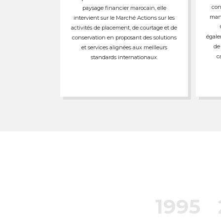
con
paysage financier marocain, elle
mand
intervient sur le Marché Actions sur les
activités de placement, de courtage et de
égale
conservation en proposant des solutions
de
et services alignées aux meilleurs
c
standards internationaux.
1995