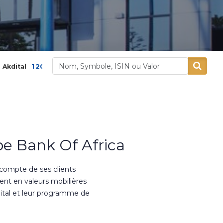
0,00
3,9 %
400,00
5,26 %
Alliances
Alumini
e Bank Of Africa
 compte de ses clients
ment en valeurs mobilières
ital et leur programme de