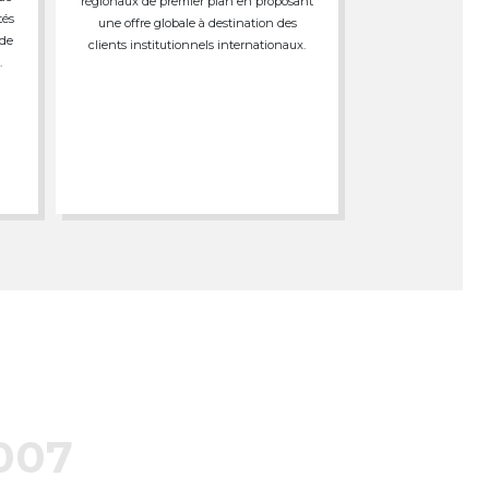
régionaux de premier plan en proposant
tés
une offre globale à destination des
 de
clients institutionnels internationaux.
.
007