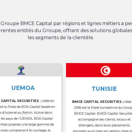
du Groupe BMCE Capital par régions et lignes métiers a 
férentes entités du Groupe, offrant des solutions globales
les segments de la clientèle.
UEMOA
TUNISIE
 CAPITAL SECURITIES
, créée en
BMCE CAPITAL SECURITIES
, créée
est la filiale de BOA Capital basée en
2006 est la filiale tunisienne du Grou
e d’Ivoire et au Bénin. Active dans
BMCE Capital. BMCE Capital Securiti
 les pays de l’UEMOA, BOA Capital
accompagne ses clients, locaux et
rities propose une large gamme de
étrangers, dans leurs placements
rvices comprenant le courtage, la
boursiers aussi bien en gestion libre 