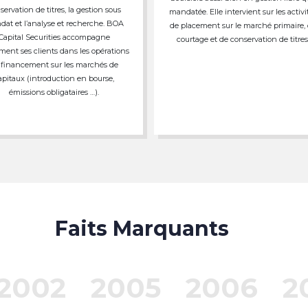
servation de titres, la gestion sous
mandatée. Elle intervient sur les activi
at et l’analyse et recherche. BOA
de placement sur le marché primaire,
Capital Securities accompagne
courtage et de conservation de titres
ment ses clients dans les opérations
 financement sur les marchés de
apitaux (introduction en bourse,
émissions obligataires …).
Faits Marquants
2002
2005
2006
2