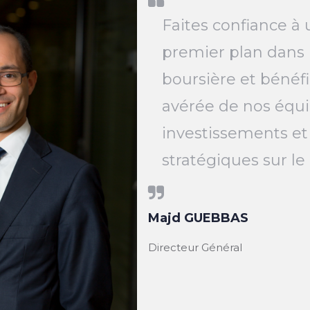
Faites confiance à 
premier plan dans 
boursière et bénéfi
avérée de nos équi
investissements et
stratégiques sur l
Majd GUEBBAS
Directeur Général