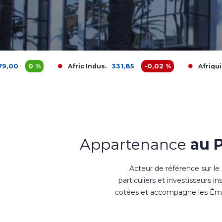
331,85
-0,02 %
3 680,
Afric Indus.
Afriquia Gaz
Appartenance
au 
Acteur de référence sur le
particuliers et investisseurs i
cotées et accompagne les Émet