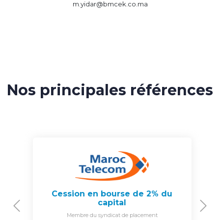
m.yidar@bmcek.co.ma
Nos principales références
Cession en bourse de 2% du
capital
Previous
N
Membre du syndicat de placement