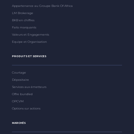
Appartenance au Groupe Bank Of Africa
LM Brokerage
BKB en chiffres
Faits marquants
Valeurs et Engagements
Equipe et Organisation
PRODUITS ET SERVICES
Courtage
Dépositaire
Services aux émetteurs
Offre bundled
OPCVM
Options sur actions
MARCHÉS