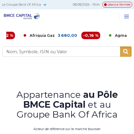
Le Groupe Bank Of Africa
08/08/2026 - 19:44
séance fermée
BMCE
Me
Recherc
Capital
Bourse
3 680,00
-0,16 %
6 860,00
Afriquia Gaz
Agma
Appartenance
au Pôle
BMCE Capital
et au
Groupe Bank Of Africa
Acteur de référence sur le marché boursier