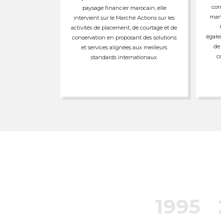
con
paysage financier marocain, elle
mand
intervient sur le Marché Actions sur les
activités de placement, de courtage et de
égale
conservation en proposant des solutions
de
et services alignées aux meilleurs
c
standards internationaux.
1995