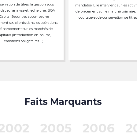
servation de titres, la gestion sous
mandatée. Elle intervient sur les activi
at et l’analyse et recherche. BOA
de placement sur le marché primaire,
Capital Securities accompagne
courtage et de conservation de titres
ment ses clients dans les opérations
 financement sur les marchés de
apitaux (introduction en bourse,
émissions obligataires …).
Faits Marquants
2002
2005
2006
2