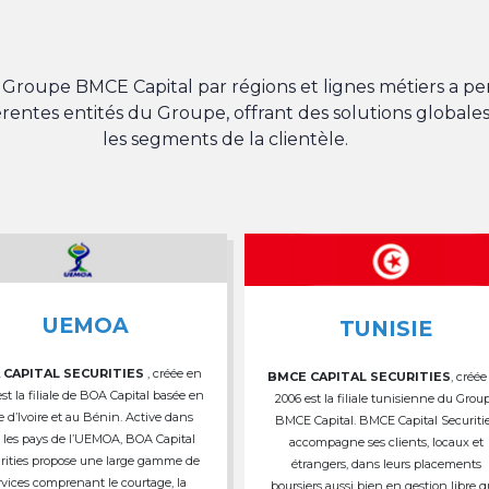
du Groupe BMCE Capital par régions et lignes métiers a 
férentes entités du Groupe, offrant des solutions globales
les segments de la clientèle.
UEMOA
TUNISIE
 CAPITAL SECURITIES
, créée en
BMCE CAPITAL SECURITIES
, créée
est la filiale de BOA Capital basée en
2006 est la filiale tunisienne du Grou
e d’Ivoire et au Bénin. Active dans
BMCE Capital. BMCE Capital Securiti
 les pays de l’UEMOA, BOA Capital
accompagne ses clients, locaux et
rities propose une large gamme de
étrangers, dans leurs placements
rvices comprenant le courtage, la
boursiers aussi bien en gestion libre 