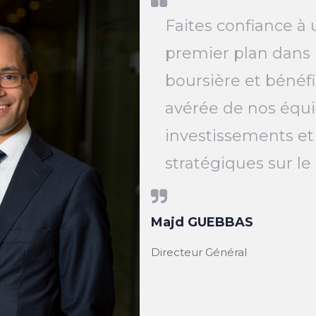
Faites confiance à 
premier plan dans 
boursière et bénéfi
avérée de nos équi
investissements et
stratégiques sur l
Majd GUEBBAS
Directeur Général