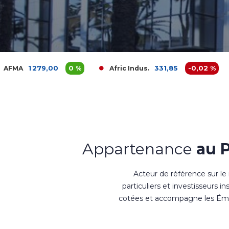
00
0 %
331,85
-0,02 %
Afric Indus.
Afriquia G
Appartenance
au 
Acteur de référence sur le
particuliers et investisseurs i
cotées et accompagne les Émet