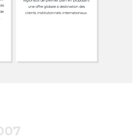
régionaux de premier plan en proposant
tés
une offre globale à destination des
 de
clients institutionnels internationaux.
.
007