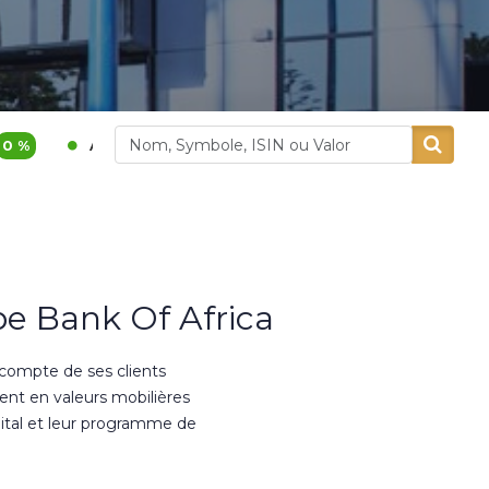
1 200,00
3,9 %
400,00
5,26 %
dital
Alliances
e Bank Of Africa
 compte de ses clients
ment en valeurs mobilières
ital et leur programme de