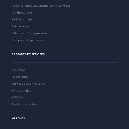
Appartenance au Groupe Bank Of Africa
LM Brokerage
BKB en chiffres
Faits marquants
Valeurs et Engagements
Equipe et Organisation
PRODUITS ET SERVICES
Courtage
Dépositaire
Services aux émetteurs
Offre bundled
OPCVM
Options sur actions
MARCHÉS