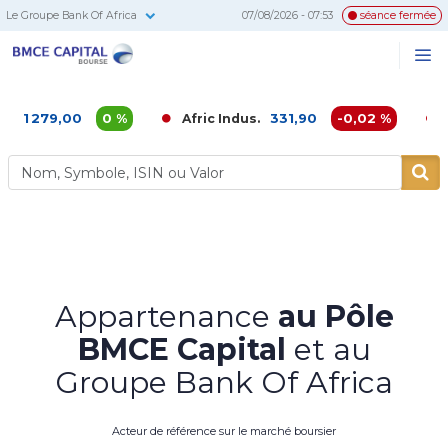
Le Groupe Bank Of Africa
07/08/2026 - 07:53
séance fermée
BMCE
Me
Recherc
Capital
Bourse
,00
0 %
331,90
-0,02 %
Afric Indus.
Afriquia 
Appartenance
au Pôle
BMCE Capital
et au
Groupe Bank Of Africa
Acteur de référence sur le marché boursier