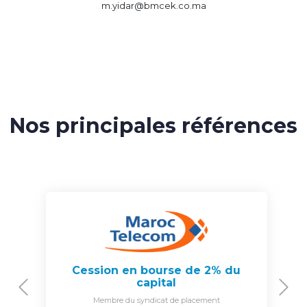
m.yidar@bmcek.co.ma
Nos principales références
Cession en bourse de 2% du
capital
Previous
N
Membre du syndicat de placement