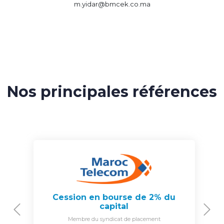
m.yidar@bmcek.co.ma
Nos principales références
Cession en bourse de 2% du
capital
Previous
N
Membre du syndicat de placement