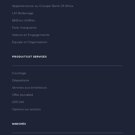
Appartenance au Groupe Bank Of Africa
LM Brokerage
BKB en chiffres
Faits marquants
Valeurs et Engagements
Equipe et Organisation
PRODUITS ET SERVICES
Courtage
Dépositaire
Services aux émetteurs
Offre bundled
OPCVM
Options sur actions
MARCHÉS