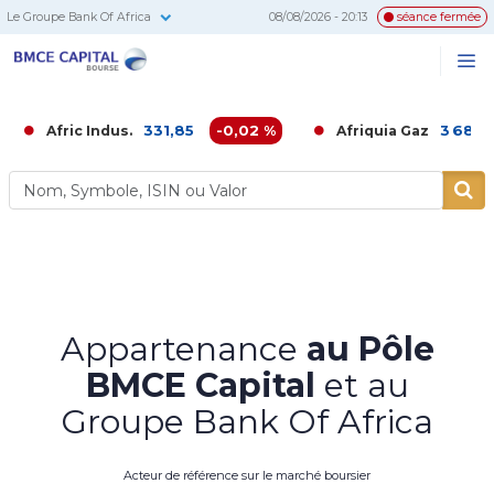
Le Groupe Bank Of Africa
08/08/2026 - 20:13
séance fermée
BMCE
Me
Recherc
Capital
Bourse
331,85
-0,02 %
3 680,00
-0,
ic Indus.
Afriquia Gaz
Appartenance
au Pôle
BMCE Capital
et au
Groupe Bank Of Africa
Acteur de référence sur le marché boursier