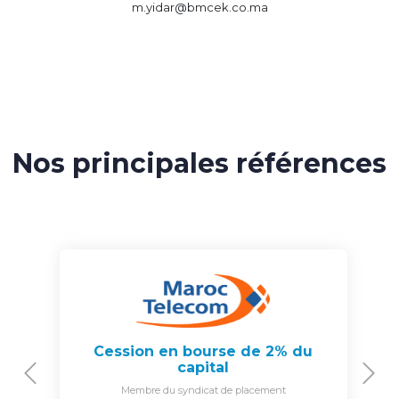
m.yidar@bmcek.co.ma
Nos principales références
Cession en bourse de 2% du
capital
Previous
N
Membre du syndicat de placement