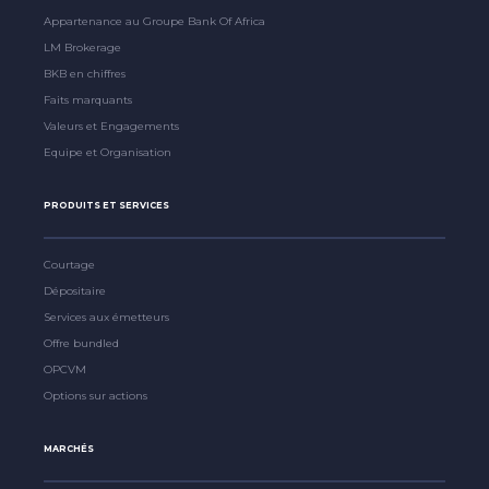
Appartenance au Groupe Bank Of Africa
LM Brokerage
BKB en chiffres
Faits marquants
Valeurs et Engagements
Equipe et Organisation
PRODUITS ET SERVICES
Courtage
Dépositaire
Services aux émetteurs
Offre bundled
OPCVM
Options sur actions
MARCHÉS