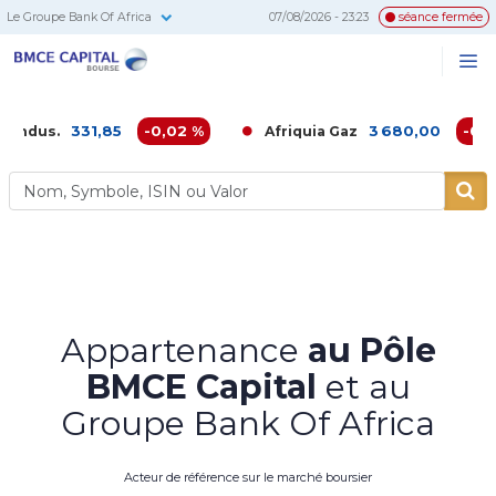
Le Groupe Bank Of Africa
07/08/2026 - 23:23
séance fermée
BMCE
Me
Recherc
Capital
Bourse
331,85
-0,02 %
3 680,00
-0,16 %
Afriquia Gaz
Appartenance
au Pôle
BMCE Capital
et au
Groupe Bank Of Africa
Acteur de référence sur le marché boursier