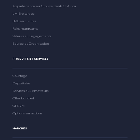
Appartenance au Groupe Bank Of Africa
LM Brokerage
BKB en chiffres
Faits marquants
Valeurs et Engagements
Equipe et Organisation
PRODUITS ET SERVICES
Courtage
Dépositaire
Services aux émetteurs
Offre bundled
OPCVM
Options sur actions
MARCHÉS