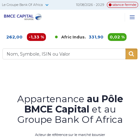
Le Groupe Bank Of Africa
10/08/2026 - 20:29
séance fermée
BMCE
Me
Recherc
Capital
Bourse
,00
-1,33 %
331,90
0,02 %
Afric Indus.
Afriqu
Appartenance
au Pôle
BMCE Capital
et au
Groupe Bank Of Africa
Acteur de référence sur le marché boursier