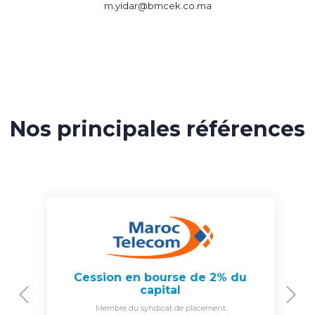
m.yidar@bmcek.co.ma
Nos principales références
Cession en bourse de 2% du
capital
Previous
N
Membre du syndicat de placement