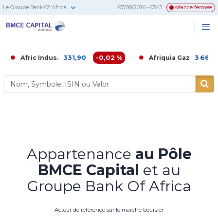
Le Groupe Bank Of Africa
07/08/2026 - 03:43
séance fermée
BMCE
Me
Recherc
Capital
Bourse
331,90
-0,02 %
3 686,00
-0,
ic Indus.
Afriquia Gaz
Appartenance
au Pôle
BMCE Capital
et au
Groupe Bank Of Africa
Acteur de référence sur le marché boursier