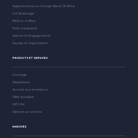
Appartenance au Groupe Bank Of Africa
LM Brokerage
BKB en chiffres
Faits marquants
Valeurs et Engagements
Equipe et Organisation
PRODUITS ET SERVICES
Courtage
Dépositaire
Services aux émetteurs
Offre bundled
OPCVM
Options sur actions
MARCHÉS