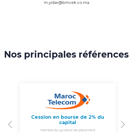
m.yidar@bmcek.co.ma
Nos principales références
Cession en bourse de 2% du
capital
Previous
N
Membre du syndicat de placement