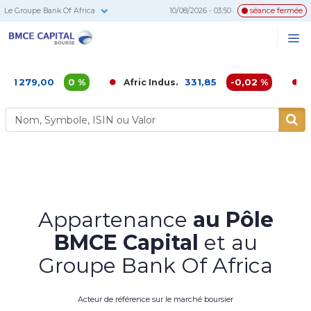
Le Groupe Bank Of Africa
10/08/2026 - 03:50
séance fermée
BMCE
Me
Recherc
Capital
Bourse
00
0 %
331,85
-0,02 %
Afric Indus.
Afriquia G
Appartenance
au Pôle
BMCE Capital
et au
Groupe Bank Of Africa
Acteur de référence sur le marché boursier