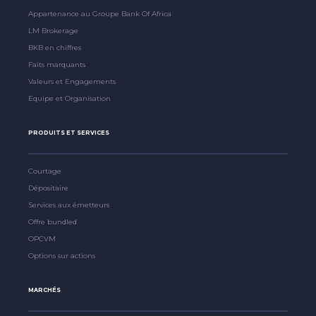
Appartenance au Groupe Bank Of Africa
LM Brokerage
BKB en chiffres
Faits marquants
Valeurs et Engagements
Equipe et Organisation
PRODUITS ET SERVICES
Courtage
Dépositaire
Services aux émetteurs
Offre bundled
OPCVM
Options sur actions
MARCHÉS