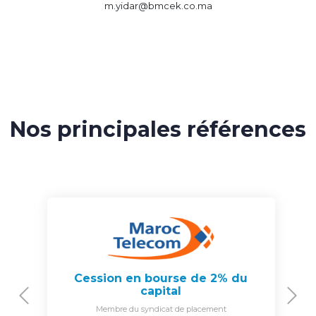
m.yidar@bmcek.co.ma
Nos principales références
Cession en bourse de 2% du
capital
Previous
N
Membre du syndicat de placement