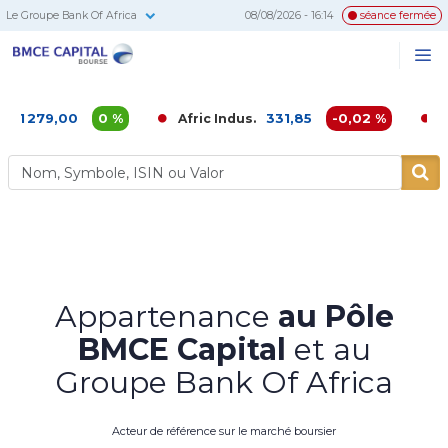
Le Groupe Bank Of Africa
08/08/2026 - 16:14
séance fermée
BMCE
Me
Recherc
Capital
Bourse
00
0 %
331,85
-0,02 %
Afric Indus.
Afriquia G
Appartenance
au Pôle
BMCE Capital
et au
Groupe Bank Of Africa
Acteur de référence sur le marché boursier