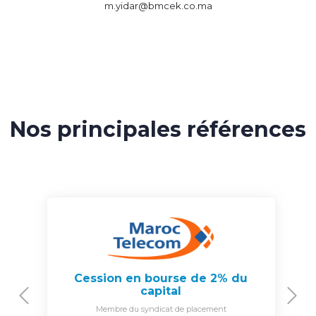
m.yidar@bmcek.co.ma
Nos principales références
Cession en bourse de 2% du
capital
Previous
N
Membre du syndicat de placement