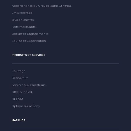
Appartenance au Groupe Bank Of Africa
LM Brokerage
BKB en chiffres
Faits marquants
Valeurs et Engagements
Equipe et Organisation
PRODUITS ET SERVICES
Courtage
Dépositaire
Services aux émetteurs
Offre bundled
OPCVM
Options sur actions
MARCHÉS