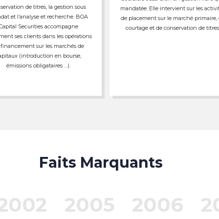
servation de titres, la gestion sous
mandatée. Elle intervient sur les activi
at et l’analyse et recherche. BOA
de placement sur le marché primaire,
Capital Securities accompagne
courtage et de conservation de titres
ment ses clients dans les opérations
 financement sur les marchés de
apitaux (introduction en bourse,
émissions obligataires …).
Faits Marquants
2002
2005
2006
2