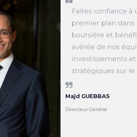
Faites confiance à 
premier plan dans 
boursière et bénéfi
avérée de nos équi
investissements et
stratégiques sur l
Majd GUEBBAS
Directeur Général