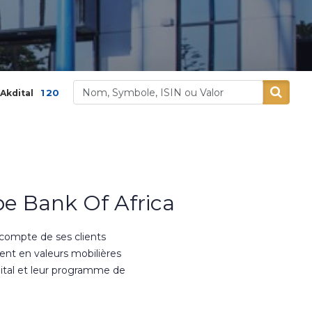
,00
3,9 %
400,00
5,26 %
Alliances
Aluminiu
e Bank Of Africa
 compte de ses clients
ment en valeurs mobilières
ital et leur programme de