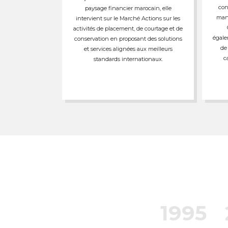
con
paysage financier marocain, elle
mand
intervient sur le Marché Actions sur les
activités de placement, de courtage et de
égale
conservation en proposant des solutions
de
et services alignées aux meilleurs
c
standards internationaux.
1995