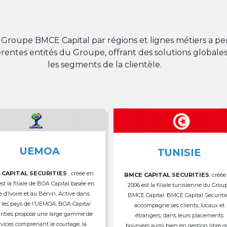
du Groupe BMCE Capital par régions et lignes métiers a 
férentes entités du Groupe, offrant des solutions globales
les segments de la clientèle.
UEMOA
TUNISIE
 CAPITAL SECURITIES
, créée en
BMCE CAPITAL SECURITIES
, créée
est la filiale de BOA Capital basée en
2006 est la filiale tunisienne du Grou
e d’Ivoire et au Bénin. Active dans
BMCE Capital. BMCE Capital Securiti
 les pays de l’UEMOA, BOA Capital
accompagne ses clients, locaux et
rities propose une large gamme de
étrangers, dans leurs placements
rvices comprenant le courtage, la
boursiers aussi bien en gestion libre 