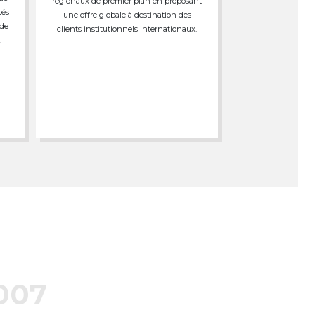
régionaux de premier plan en proposant
tés
une offre globale à destination des
 de
clients institutionnels internationaux.
.
007