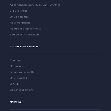
Appartenance au Groupe Bank Of Africa
LM Brokerage
BKB en chiffres
Faits marquants
Valeurs et Engagements
Equipe et Organisation
PRODUITS ET SERVICES
Courtage
Dépositaire
Services aux émetteurs
Offre bundled
OPCVM
Options sur actions
MARCHÉS