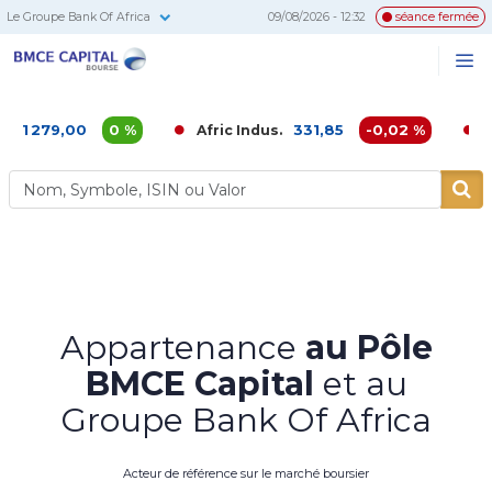
Le Groupe Bank Of Africa
09/08/2026 - 12:32
séance fermée
BMCE
Me
Recherc
Capital
Bourse
,00
0 %
331,85
-0,02 %
Afric Indus.
Afriquia 
Appartenance
au Pôle
BMCE Capital
et au
Groupe Bank Of Africa
Acteur de référence sur le marché boursier