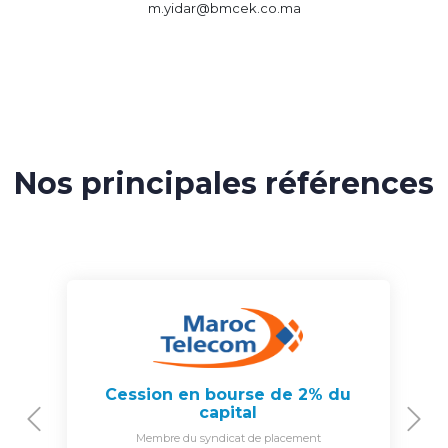
m.yidar@bmcek.co.ma
Nos principales références
Cession en bourse de 2% du
capital
Previous
N
Membre du syndicat de placement