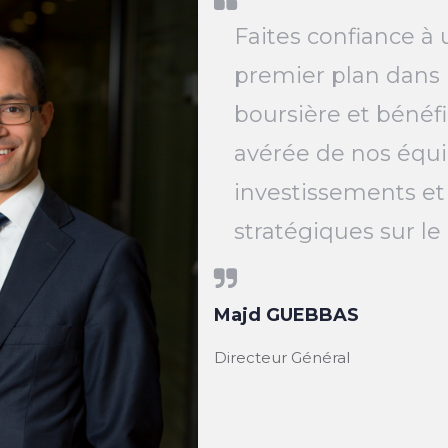
Faites confiance à 
premier plan dans 
boursière et bénéfi
avérée de nos équi
investissements et
stratégiques sur l
Majd GUEBBAS
Directeur Général