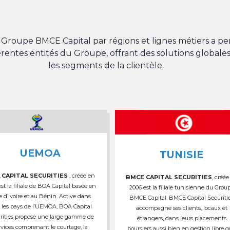
du Groupe BMCE Capital par régions et lignes métiers a 
férentes entités du Groupe, offrant des solutions globales
les segments de la clientèle.
UEMOA
TUNISIE
 CAPITAL SECURITIES
, créée en
BMCE CAPITAL SECURITIES
, créée
est la filiale de BOA Capital basée en
2006 est la filiale tunisienne du Grou
e d’Ivoire et au Bénin. Active dans
BMCE Capital. BMCE Capital Securiti
 les pays de l’UEMOA, BOA Capital
accompagne ses clients, locaux et
rities propose une large gamme de
étrangers, dans leurs placements
rvices comprenant le courtage, la
boursiers aussi bien en gestion libre 