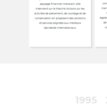
con
paysage financier marocain, elle
mand
intervient sur le Marché Actions sur les
activités de placement, de courtage et de
égale
conservation en proposant des solutions
de
et services alignées aux meilleurs
c
standards internationaux.
1995