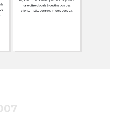
régionaux de premier plan en proposant
tés
une offre globale à destination des
 de
clients institutionnels internationaux.
.
007