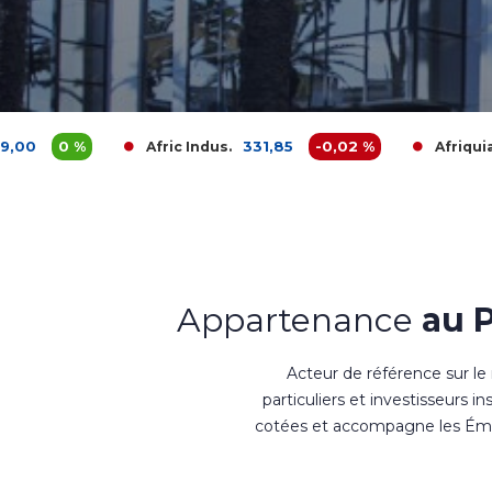
331,85
-0,02 %
3 680,0
Afric Indus.
Afriquia Gaz
Appartenance
au 
Acteur de référence sur le
particuliers et investisseurs i
cotées et accompagne les Émet