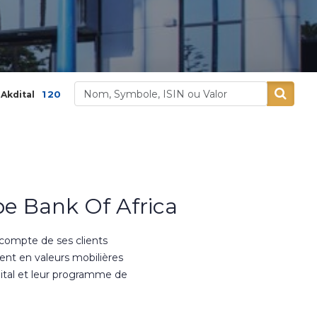
,00
3,9 %
400,00
5,26 %
Alliances
Aluminiu
e Bank Of Africa
 compte de ses clients
ment en valeurs mobilières
ital et leur programme de