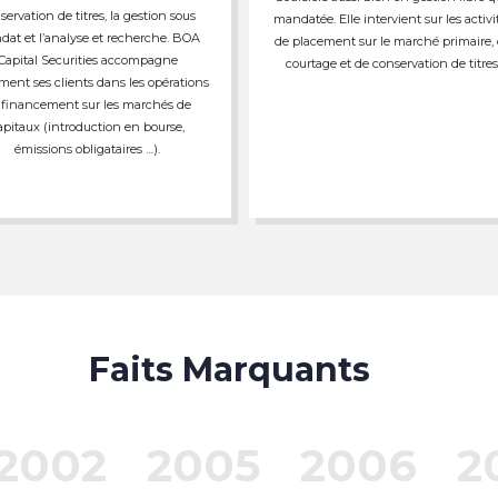
servation de titres, la gestion sous
mandatée. Elle intervient sur les activi
at et l’analyse et recherche. BOA
de placement sur le marché primaire,
Capital Securities accompagne
courtage et de conservation de titres
ment ses clients dans les opérations
 financement sur les marchés de
apitaux (introduction en bourse,
émissions obligataires …).
Faits Marquants
2002
2005
2006
2