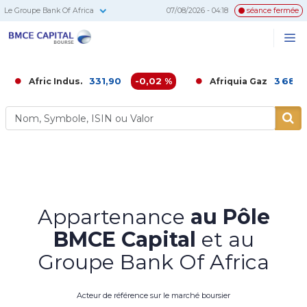
Le Groupe Bank Of Africa
07/08/2026 - 04:18
séance fermée
BMCE
Me
Recherc
Capital
Bourse
331,90
-0,02 %
3 686,00
-0,
ic Indus.
Afriquia Gaz
Appartenance
au Pôle
BMCE Capital
et au
Groupe Bank Of Africa
Acteur de référence sur le marché boursier