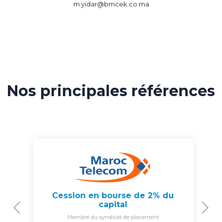
m.yidar@bmcek.co.ma
Nos principales références
Cession en bourse de 2% du
capital
Previous
N
Membre du syndicat de placement