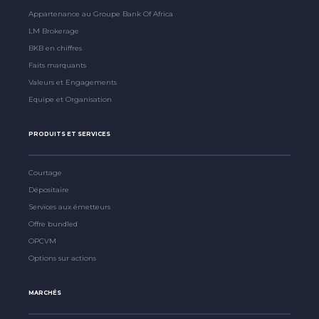
Appartenance au Groupe Bank Of Africa
LM Brokerage
BKB en chiffres
Faits marquants
Valeurs et Engagements
Equipe et Organisation
PRODUITS ET SERVICES
Courtage
Dépositaire
Services aux émetteurs
Offre bundled
OPCVM
Options sur actions
MARCHÉS