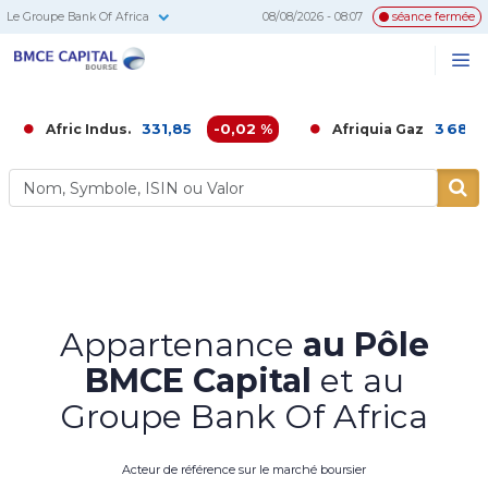
Le Groupe Bank Of Africa
08/08/2026 - 08:07
séance fermée
BMCE
Me
Recherc
Capital
Bourse
331,85
-0,02 %
3 680,00
-0,
ic Indus.
Afriquia Gaz
Appartenance
au Pôle
BMCE Capital
et au
Groupe Bank Of Africa
Acteur de référence sur le marché boursier