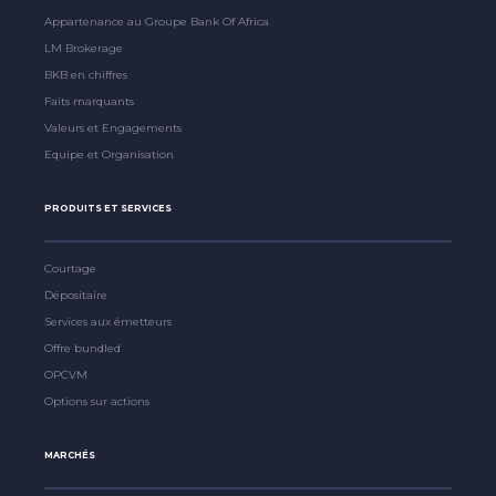
Appartenance au Groupe Bank Of Africa
LM Brokerage
BKB en chiffres
Faits marquants
Valeurs et Engagements
Equipe et Organisation
PRODUITS ET SERVICES
Courtage
Dépositaire
Services aux émetteurs
Offre bundled
OPCVM
Options sur actions
MARCHÉS