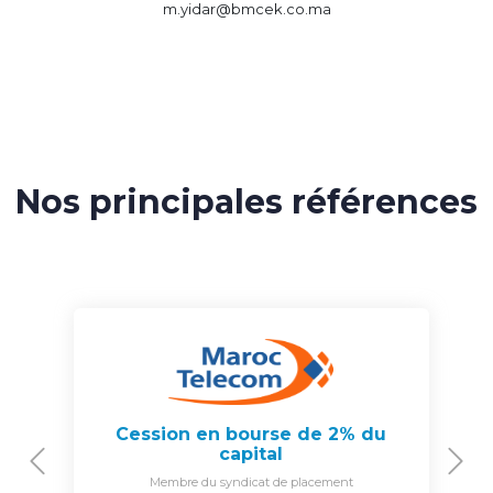
m.yidar@bmcek.co.ma
Nos principales références
Cession en bourse de 2% du
capital
Previous
N
Membre du syndicat de placement