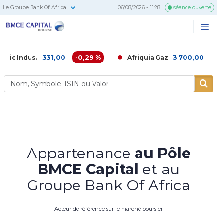
Le Groupe Bank Of Africa
06/08/2026 - 11:28
séance ouverte
BMCE
Me
Recherc
Capital
Bourse
331,00
-0,29 %
3 700,00
-1,35 %
us.
Afriquia Gaz
Appartenance
au Pôle
BMCE Capital
et au
Groupe Bank Of Africa
Acteur de référence sur le marché boursier