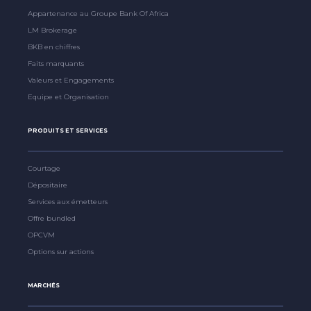
Appartenance au Groupe Bank Of Africa
LM Brokerage
BKB en chiffres
Faits marquants
Valeurs et Engagements
Equipe et Organisation
PRODUITS ET SERVICES
Courtage
Dépositaire
Services aux émetteurs
Offre bundled
OPCVM
Options sur actions
MARCHÉS