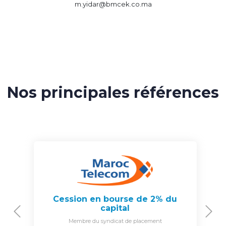
m.yidar@bmcek.co.ma
Nos principales références
Cession en bourse de 2% du
capital
Previous
N
Membre du syndicat de placement