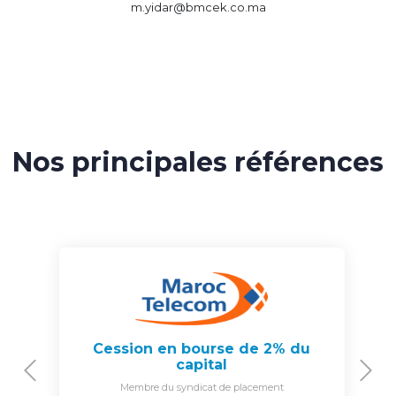
m.yidar@bmcek.co.ma
Nos principales références
Cession en bourse de 2% du
capital
Previous
N
Membre du syndicat de placement