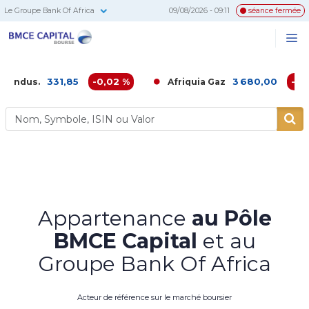
Le Groupe Bank Of Africa
09/08/2026 - 09:11
séance fermée
BMCE
Me
Recherc
Capital
Bourse
331,85
-0,02 %
3 680,00
-0,16 %
.
Afriquia Gaz
Appartenance
au Pôle
BMCE Capital
et au
Groupe Bank Of Africa
Acteur de référence sur le marché boursier