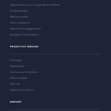
Appartenance au Groupe Bank Of Africa
LM Brokerage
BKB en chiffres
Faits marquants
Valeurs et Engagements
Equipe et Organisation
PRODUITS ET SERVICES
Courtage
Dépositaire
Services aux émetteurs
Offre bundled
OPCVM
Options sur actions
MARCHÉS