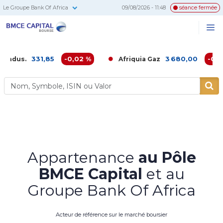
Le Groupe Bank Of Africa
09/08/2026 - 11:48
séance fermée
BMCE
Me
Recherc
Capital
Bourse
331,85
-0,02 %
3 680,00
-0,16 %
Afriquia Gaz
Appartenance
au Pôle
BMCE Capital
et au
Groupe Bank Of Africa
Acteur de référence sur le marché boursier