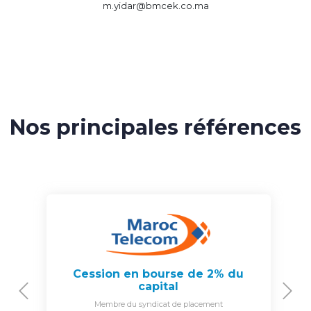
m.yidar@bmcek.co.ma
Nos principales références
Cession en bourse de 2% du
capital
Previous
N
Membre du syndicat de placement