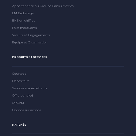
Appartenance au Groupe Bank Of Africa
LM Brokerage
BKB en chiffres
Faits marquants
Valeurs et Engagements
Equipe et Organisation
PRODUITS ET SERVICES
Courtage
Dépositaire
Services aux émetteurs
Offre bundled
OPCVM
Options sur actions
MARCHÉS