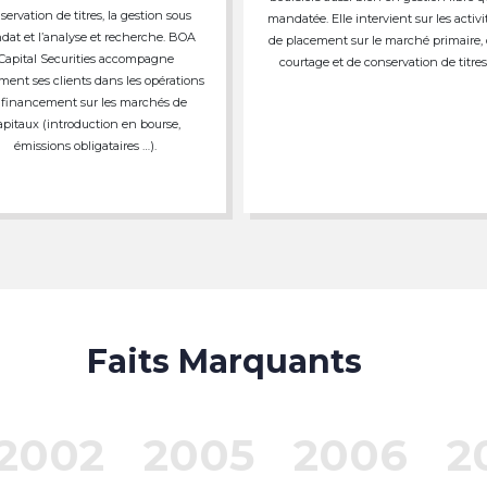
servation de titres, la gestion sous
mandatée. Elle intervient sur les activi
at et l’analyse et recherche. BOA
de placement sur le marché primaire,
Capital Securities accompagne
courtage et de conservation de titres
ment ses clients dans les opérations
 financement sur les marchés de
apitaux (introduction en bourse,
émissions obligataires …).
Faits Marquants
2002
2005
2006
2