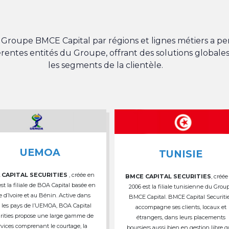
du Groupe BMCE Capital par régions et lignes métiers a 
férentes entités du Groupe, offrant des solutions globales
les segments de la clientèle.
UEMOA
TUNISIE
 CAPITAL SECURITIES
, créée en
BMCE CAPITAL SECURITIES
, créée
est la filiale de BOA Capital basée en
2006 est la filiale tunisienne du Grou
e d’Ivoire et au Bénin. Active dans
BMCE Capital. BMCE Capital Securiti
 les pays de l’UEMOA, BOA Capital
accompagne ses clients, locaux et
rities propose une large gamme de
étrangers, dans leurs placements
rvices comprenant le courtage, la
boursiers aussi bien en gestion libre 