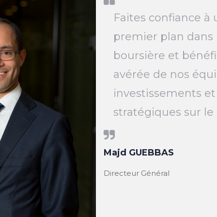
Faites confiance à 
premier plan dans 
boursière et bénéfi
avérée de nos équi
investissements et
stratégiques sur l
Majd GUEBBAS
Directeur Général