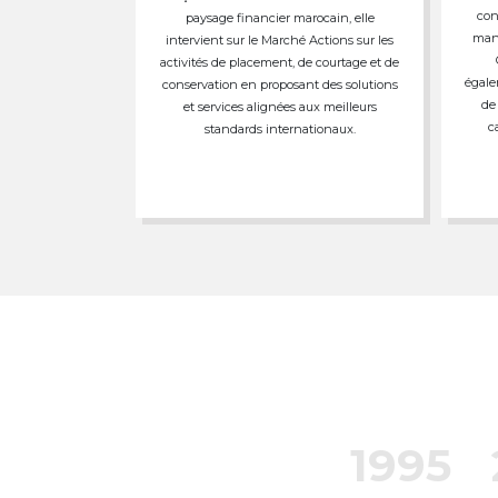
con
paysage financier marocain, elle
mand
intervient sur le Marché Actions sur les
activités de placement, de courtage et de
égale
conservation en proposant des solutions
de
et services alignées aux meilleurs
c
standards internationaux.
1995