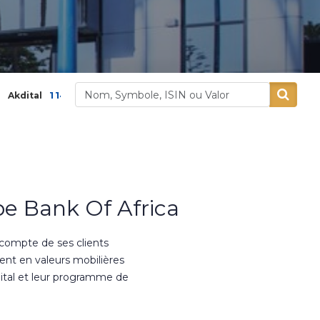
40,00
0,62 %
377,00
0,03 %
Alliances
Alumin
e Bank Of Africa
 compte de ses clients
ment en valeurs mobilières
ital et leur programme de