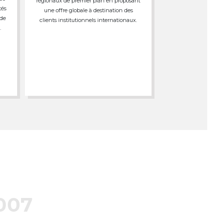
régionaux de premier plan en proposant
tés
une offre globale à destination des
 de
clients institutionnels internationaux.
.
007