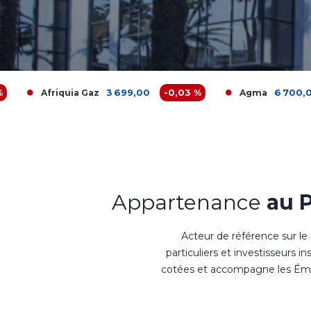
3 699,00
-0,03 %
6 700,00
-1,49 %
uia Gaz
Agma
Appartenance
au 
Acteur de référence sur le
particuliers et investisseurs i
cotées et accompagne les Émet