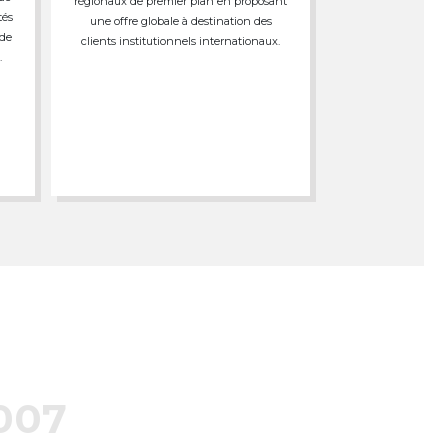
régionaux de premier plan en proposant
tés
une offre globale à destination des
 de
clients institutionnels internationaux.
.
007