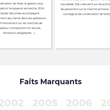
servation de titres, la gestion sous
mandatée. Elle intervient sur les activi
at et l’analyse et recherche. BOA
de placement sur le marché primaire,
Capital Securities accompagne
courtage et de conservation de titres
ment ses clients dans les opérations
 financement sur les marchés de
apitaux (introduction en bourse,
émissions obligataires …).
Faits Marquants
2002
2005
2006
2