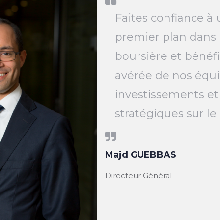
Faites confiance à 
premier plan dans 
boursière et bénéfi
avérée de nos équi
investissements et
stratégiques sur l
Majd GUEBBAS
Directeur Général