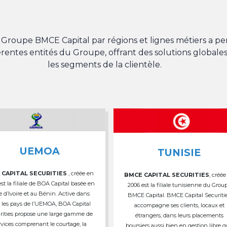
du Groupe BMCE Capital par régions et lignes métiers a 
férentes entités du Groupe, offrant des solutions globales
les segments de la clientèle.
UEMOA
TUNISIE
 CAPITAL SECURITIES
, créée en
BMCE CAPITAL SECURITIES
, créée
est la filiale de BOA Capital basée en
2006 est la filiale tunisienne du Grou
e d’Ivoire et au Bénin. Active dans
BMCE Capital. BMCE Capital Securiti
 les pays de l’UEMOA, BOA Capital
accompagne ses clients, locaux et
rities propose une large gamme de
étrangers, dans leurs placements
rvices comprenant le courtage, la
boursiers aussi bien en gestion libre 