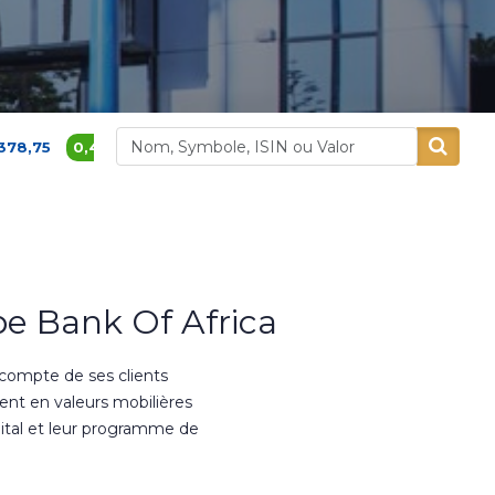
6 %
1 780,00
-0,06 %
Aluminium Maroc
Aradei 
e Bank Of Africa
 compte de ses clients
ment en valeurs mobilières
ital et leur programme de