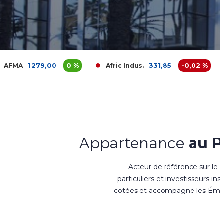
,00
0 %
331,85
-0,02 %
Afric Indus.
Afriquia 
Appartenance
au 
Acteur de référence sur le
particuliers et investisseurs i
cotées et accompagne les Émet