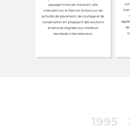
con
paysage financier marocain, elle
mand
intervient sur le Marché Actions sur les
activités de placement, de courtage et de
égale
conservation en proposant des solutions
de
et services alignées aux meilleurs
c
standards internationaux.
1995