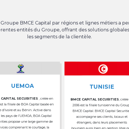
du Groupe BMCE Capital par régions et lignes métiers a 
férentes entités du Groupe, offrant des solutions globales
les segments de la clientèle.
UEMOA
TUNISIE
 CAPITAL SECURITIES
, créée en
BMCE CAPITAL SECURITIES
, créée
est la filiale de BOA Capital basée en
2006 est la filiale tunisienne du Grou
e d’Ivoire et au Bénin. Active dans
BMCE Capital. BMCE Capital Securiti
 les pays de l’UEMOA, BOA Capital
accompagne ses clients, locaux et
rities propose une large gamme de
étrangers, dans leurs placements
rvices comprenant le courtage, la
boursiers aussi bien en gestion libre 