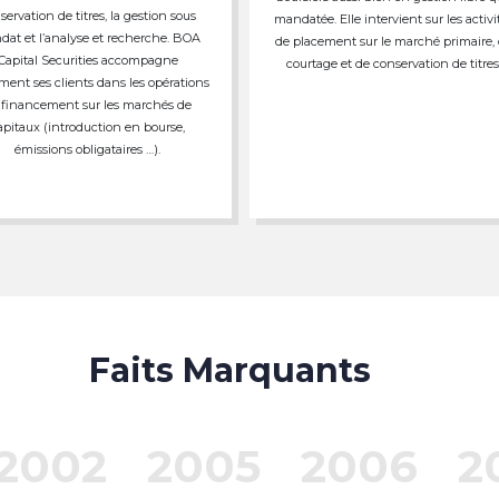
servation de titres, la gestion sous
mandatée. Elle intervient sur les activi
at et l’analyse et recherche. BOA
de placement sur le marché primaire,
Capital Securities accompagne
courtage et de conservation de titres
ment ses clients dans les opérations
 financement sur les marchés de
apitaux (introduction en bourse,
émissions obligataires …).
Faits Marquants
2002
2005
2006
2