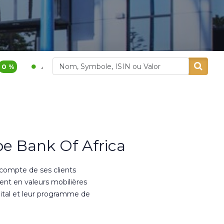
1 200,00
3,9 %
400,00
5,26 %
dital
Alliances
e Bank Of Africa
 compte de ses clients
ment en valeurs mobilières
ital et leur programme de