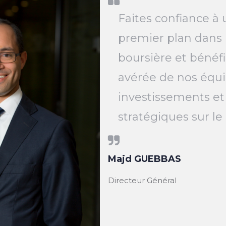
Faites confiance à 
premier plan dans 
boursière et bénéfi
avérée de nos équi
investissements et
stratégiques sur l
Majd GUEBBAS
Directeur Général