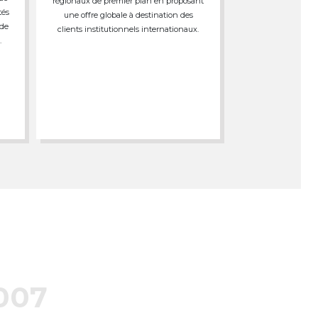
régionaux de premier plan en proposant
tés
une offre globale à destination des
 de
clients institutionnels internationaux.
.
007