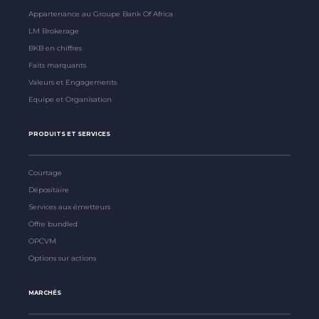
Appartenance au Groupe Bank Of Africa
LM Brokerage
BKB en chiffres
Faits marquants
Valeurs et Engagements
Equipe et Organisation
PRODUITS ET SERVICES
Courtage
Dépositaire
Services aux émetteurs
Offre bundled
OPCVM
Options sur actions
MARCHÉS