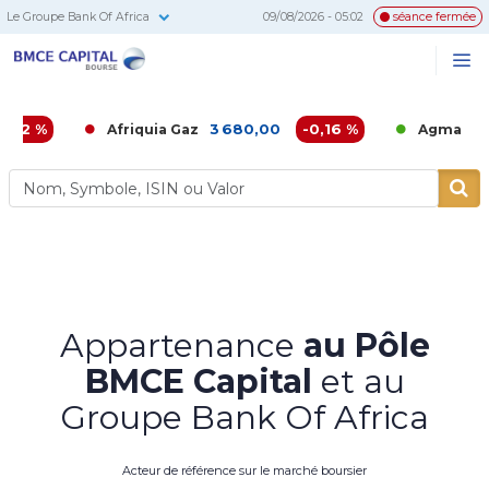
Le Groupe Bank Of Africa
09/08/2026 - 05:02
séance fermée
BMCE
Me
Recherc
Capital
Bourse
3 680,00
-0,16 %
6 860,00
Afriquia Gaz
Agma
Appartenance
au Pôle
BMCE Capital
et au
Groupe Bank Of Africa
Acteur de référence sur le marché boursier