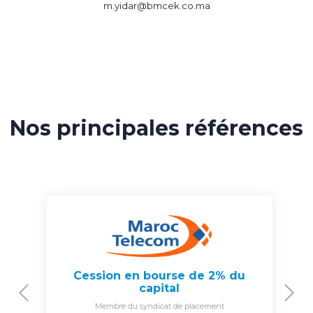
m.yidar@bmcek.co.ma
Nos principales références
Cession en bourse de 2% du
capital
Previous
N
Membre du syndicat de placement