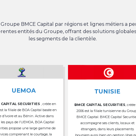
du Groupe BMCE Capital par régions et lignes métiers a 
férentes entités du Groupe, offrant des solutions globales
les segments de la clientèle.
UEMOA
TUNISIE
 CAPITAL SECURITIES
, créée en
BMCE CAPITAL SECURITIES
, créée
est la filiale de BOA Capital basée en
2006 est la filiale tunisienne du Grou
e d’Ivoire et au Bénin. Active dans
BMCE Capital. BMCE Capital Securiti
 les pays de l’UEMOA, BOA Capital
accompagne ses clients, locaux et
rities propose une large gamme de
étrangers, dans leurs placements
rvices comprenant le courtage, la
boursiers aussi bien en gestion libre 