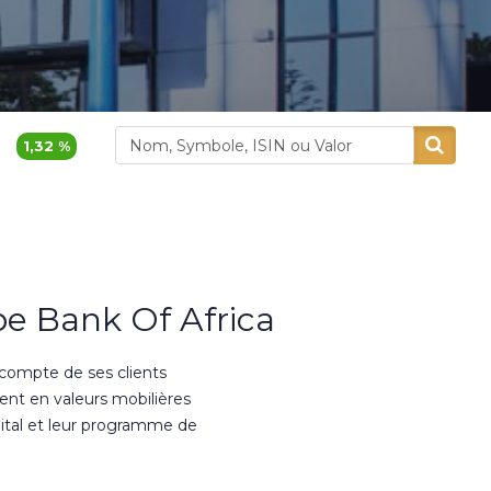
380,00
0,8 %
1 780,0
Alliances
Aluminium Maroc
e Bank Of Africa
 compte de ses clients
ment en valeurs mobilières
ital et leur programme de