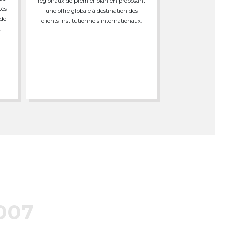
régionaux de premier plan en proposant
tés
une offre globale à destination des
 de
clients institutionnels internationaux.
.
007