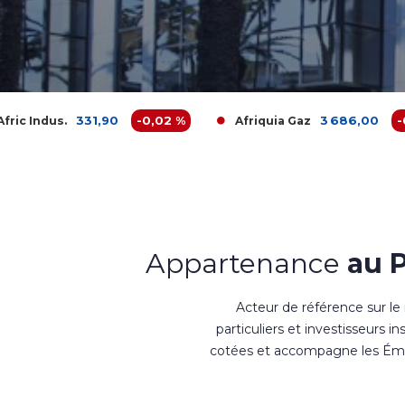
1,90
-0,02 %
3 686,00
-0,38 %
Afriquia Gaz
Appartenance
au 
Acteur de référence sur le
particuliers et investisseurs i
cotées et accompagne les Émet