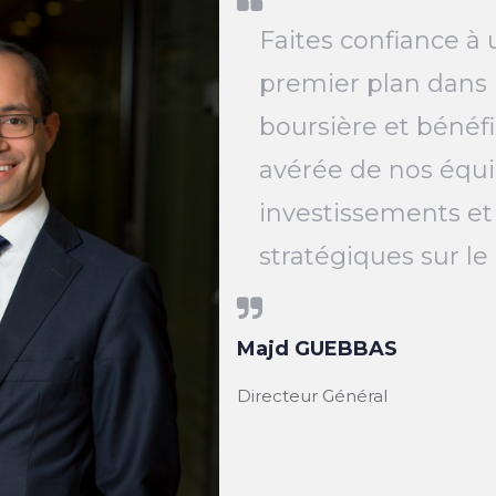
Faites confiance à 
premier plan dans 
boursière et bénéfi
avérée de nos équi
investissements et
stratégiques sur l
Majd GUEBBAS
Directeur Général