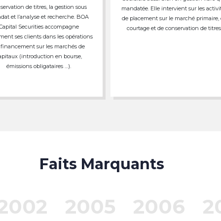
servation de titres, la gestion sous
mandatée. Elle intervient sur les activi
at et l’analyse et recherche. BOA
de placement sur le marché primaire,
Capital Securities accompagne
courtage et de conservation de titres
ment ses clients dans les opérations
 financement sur les marchés de
apitaux (introduction en bourse,
émissions obligataires …).
Faits Marquants
2002
2005
2006
2