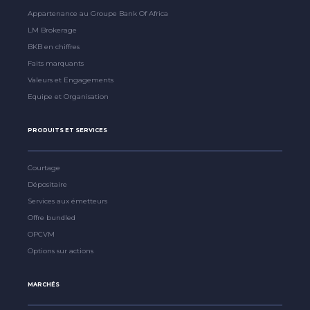
Appartenance au Groupe Bank Of Africa
LM Brokerage
BKB en chiffres
Faits marquants
Valeurs et Engagements
Equipe et Organisation
PRODUITS ET SERVICES
Courtage
Dépositaire
Services aux émetteurs
Offre bundled
OPCVM
Options sur actions
MARCHÉS