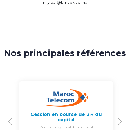
m.yidar@bmcek.co.ma
Nos principales références
Cession en bourse de 2% du
capital
Previous
N
Membre du syndicat de placement