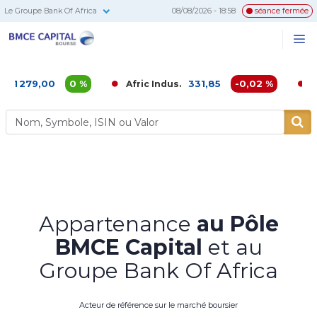
Le Groupe Bank Of Africa
08/08/2026 - 18:58
séance fermée
BMCE
Me
Recherc
Capital
Bourse
,00
0 %
331,85
-0,02 %
Afric Indus.
Afriquia 
Appartenance
au Pôle
BMCE Capital
et au
Groupe Bank Of Africa
Acteur de référence sur le marché boursier