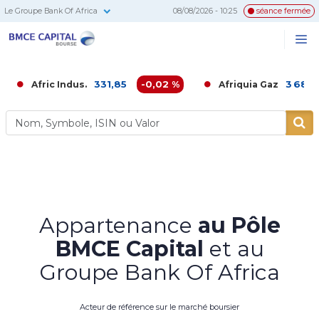
Le Groupe Bank Of Africa
08/08/2026 - 10:25
séance fermée
BMCE
Me
Recherc
Capital
Bourse
331,85
-0,02 %
3 680,00
-0,
ric Indus.
Afriquia Gaz
Appartenance
au Pôle
BMCE Capital
et au
Groupe Bank Of Africa
Acteur de référence sur le marché boursier