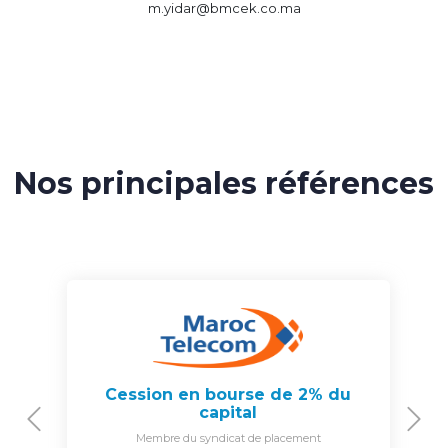
m.yidar@bmcek.co.ma
Nos principales références
Cession en bourse de 2% du
capital
Previous
N
Membre du syndicat de placement