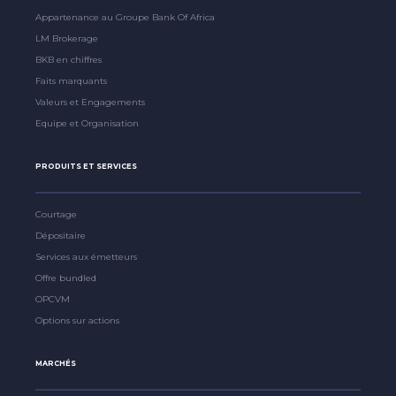
Appartenance au Groupe Bank Of Africa
LM Brokerage
BKB en chiffres
Faits marquants
Valeurs et Engagements
Equipe et Organisation
PRODUITS ET SERVICES
Courtage
Dépositaire
Services aux émetteurs
Offre bundled
OPCVM
Options sur actions
MARCHÉS