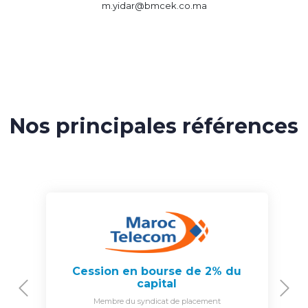
m.yidar@bmcek.co.ma
Nos principales références
Cession en bourse de 2% du
capital
Previous
N
Membre du syndicat de placement