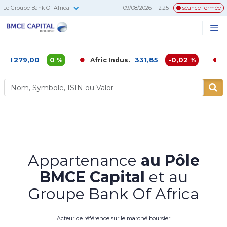
Le Groupe Bank Of Africa
09/08/2026 - 12:25
séance fermée
BMCE
Me
Recherc
Capital
Bourse
,00
0 %
331,85
-0,02 %
Afric Indus.
Afriquia 
Appartenance
au Pôle
BMCE Capital
et au
Groupe Bank Of Africa
Acteur de référence sur le marché boursier