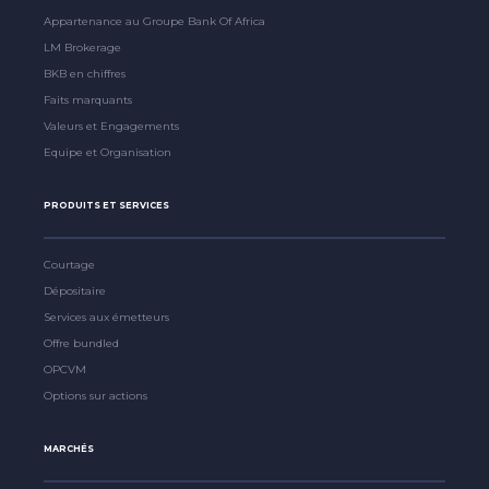
Appartenance au Groupe Bank Of Africa
LM Brokerage
BKB en chiffres
Faits marquants
Valeurs et Engagements
Equipe et Organisation
PRODUITS ET SERVICES
Courtage
Dépositaire
Services aux émetteurs
Offre bundled
OPCVM
Options sur actions
MARCHÉS