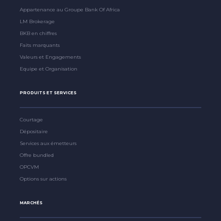
Appartenance au Groupe Bank Of Africa
LM Brokerage
BKB en chiffres
Faits marquants
Valeurs et Engagements
Equipe et Organisation
PRODUITS ET SERVICES
Courtage
Dépositaire
Services aux émetteurs
Offre bundled
OPCVM
Options sur actions
MARCHÉS