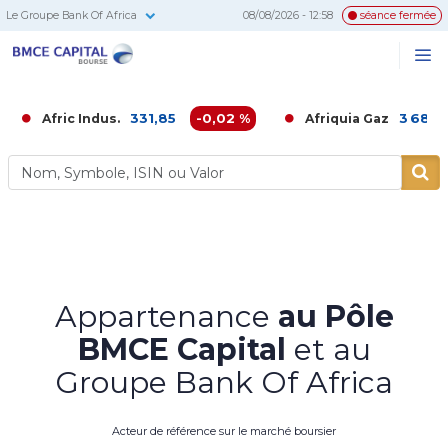
Le Groupe Bank Of Africa
08/08/2026 - 12:58
séance fermée
BMCE
Me
Recherc
Capital
Bourse
331,85
-0,02 %
3 680,00
-0,
ic Indus.
Afriquia Gaz
Appartenance
au Pôle
BMCE Capital
et au
Groupe Bank Of Africa
Acteur de référence sur le marché boursier