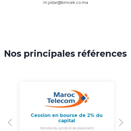
m.yidar@bmcek.co.ma
Nos principales références
Cession en bourse de 2% du
capital
Previous
N
Membre du syndicat de placement