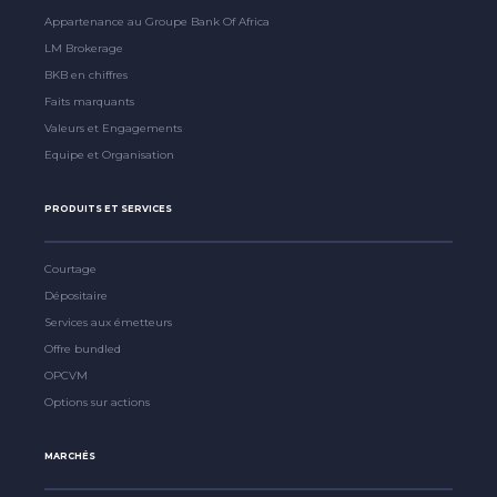
Appartenance au Groupe Bank Of Africa
LM Brokerage
BKB en chiffres
Faits marquants
Valeurs et Engagements
Equipe et Organisation
PRODUITS ET SERVICES
Courtage
Dépositaire
Services aux émetteurs
Offre bundled
OPCVM
Options sur actions
MARCHÉS