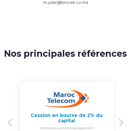
m.yidar@bmcek.co.ma
Nos principales références
Cession en bourse de 2% du
capital
Previous
N
Membre du syndicat de placement