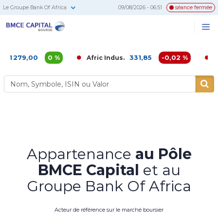
Le Groupe Bank Of Africa
09/08/2026 - 06:51
séance fermée
BMCE
Me
Recherc
Capital
Bourse
,00
0 %
331,85
-0,02 %
Afric Indus.
Afriquia 
Appartenance
au Pôle
BMCE Capital
et au
Groupe Bank Of Africa
Acteur de référence sur le marché boursier