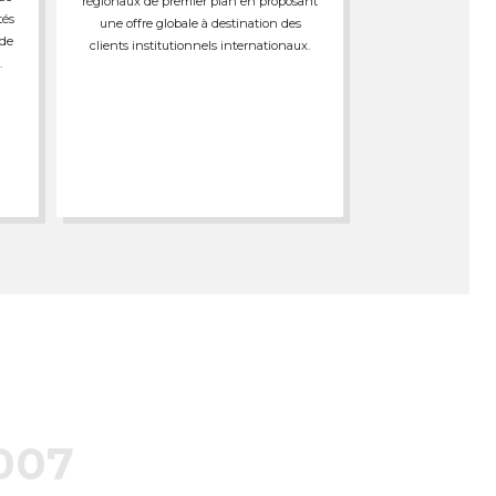
régionaux de premier plan en proposant
tés
une offre globale à destination des
 de
clients institutionnels internationaux.
.
007