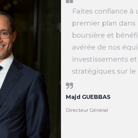
Faites confiance à 
premier plan dans 
boursière et bénéfi
avérée de nos équi
investissements et
stratégiques sur l
Majd GUEBBAS
Directeur Général