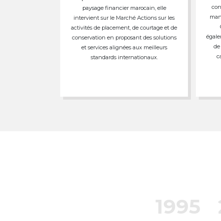
con
paysage financier marocain, elle
mand
intervient sur le Marché Actions sur les
activités de placement, de courtage et de
égale
conservation en proposant des solutions
de
et services alignées aux meilleurs
c
standards internationaux.
1995