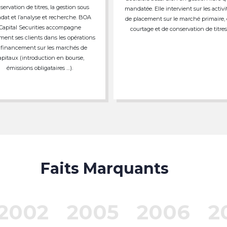
servation de titres, la gestion sous
mandatée. Elle intervient sur les activi
at et l’analyse et recherche. BOA
de placement sur le marché primaire,
Capital Securities accompagne
courtage et de conservation de titres
ment ses clients dans les opérations
 financement sur les marchés de
apitaux (introduction en bourse,
émissions obligataires …).
Faits Marquants
2002
2005
2006
2