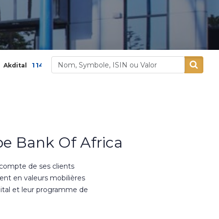
0,00
0,62 %
377,00
0,03 %
Alliances
Alumin
e Bank Of Africa
 compte de ses clients
ment en valeurs mobilières
ital et leur programme de