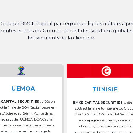
du Groupe BMCE Capital par régions et lignes métiers a 
férentes entités du Groupe, offrant des solutions globales
les segments de la clientèle.
UEMOA
TUNISIE
 CAPITAL SECURITIES
, créée en
BMCE CAPITAL SECURITIES
, créée
est la filiale de BOA Capital basée en
2006 est la filiale tunisienne du Grou
e d’Ivoire et au Bénin. Active dans
BMCE Capital. BMCE Capital Securiti
 les pays de l’UEMOA, BOA Capital
accompagne ses clients, locaux et
rities propose une large gamme de
étrangers, dans leurs placements
rvices comprenant le courtage, la
boursiers aussi bien en gestion libre 