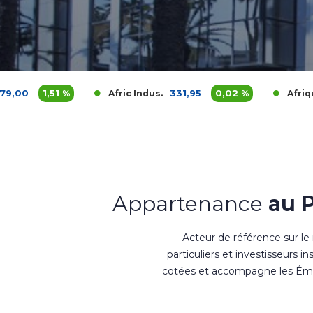
%
331,95
0,02 %
3 70
Afric Indus.
Afriquia Gaz
Appartenance
au 
Acteur de référence sur le
particuliers et investisseurs i
cotées et accompagne les Émet