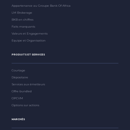
Appartenance au Groupe Bank Of Africa
LM Brokerage
BKB en chiffres
Faits marquants
Valeurs et Engagements
Equipe et Organisation
PRODUITS ET SERVICES
Courtage
Dépositaire
Services aux émetteurs
Offre bundled
OPCVM
Options sur actions
MARCHÉS