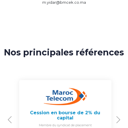
m.yidar@bmcek.co.ma
Nos principales références
Cession en bourse de 2% du
capital
Previous
N
Membre du syndicat de placement