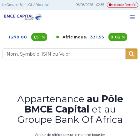
Le Groupe Bank Of Africa
06/08/2026 - 02:35
séance fermée
BMCE
Me
Recherc
Capital
Bourse
79,00
1,51 %
331,95
0,02 %
Afric Indus.
Afriqu
Appartenance
au Pôle
BMCE Capital
et au
Groupe Bank Of Africa
Acteur de référence sur le marché boursier