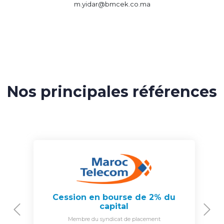
m.yidar@bmcek.co.ma
Nos principales références
Cession en bourse de 2% du
capital
Previous
N
Membre du syndicat de placement