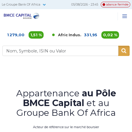
Le Groupe Bank Of Africa
05/08/2026 - 23:45
séance fermée
BMCE
Me
Recherc
Capital
Bourse
 279,00
1,51 %
331,95
0,02 %
Afric Indus.
Afri
Appartenance
au Pôle
BMCE Capital
et au
Groupe Bank Of Africa
Acteur de référence sur le marché boursier