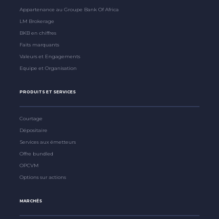
Appartenance au Groupe Bank Of Africa
LM Brokerage
BKB en chiffres
Faits marquants
Valeurs et Engagements
Equipe et Organisation
PRODUITS ET SERVICES
Courtage
Dépositaire
Services aux émetteurs
Offre bundled
OPCVM
Options sur actions
MARCHÉS