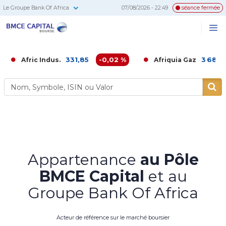
Le Groupe Bank Of Africa
07/08/2026 - 22:49
séance fermée
BMCE
Me
Recherc
Capital
Bourse
331,85
-0,02 %
3 680,00
-0
ric Indus.
Afriquia Gaz
Appartenance
au Pôle
BMCE Capital
et au
Groupe Bank Of Africa
Acteur de référence sur le marché boursier