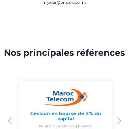
m.yidar@bmcek.co.ma
Nos principales références
Cession en bourse de 2% du
capital
Previous
N
Membre du syndicat de placement