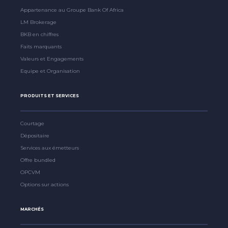
Appartenance au Groupe Bank Of Africa
LM Brokerage
BKB en chiffres
Faits marquants
Valeurs et Engagements
Equipe et Organisation
PRODUITS ET SERVICES
Courtage
Dépositaire
Services aux émetteurs
Offre bundled
OPCVM
Options sur actions
MARCHÉS