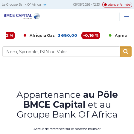
Le Groupe Bank Of Africa
09/08/2026 - 12:33
séance fermée
BMCE
Me
Recherc
Capital
Bourse
3 680,00
-0,16 %
6 860,00
Afriquia Gaz
Agma
Appartenance
au Pôle
BMCE Capital
et au
Groupe Bank Of Africa
Acteur de référence sur le marché boursier