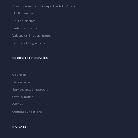
Appartenance au Groupe Bank Of Africa
LM Brokerage
BKB en chiffres
Faits marquants
Valeurs et Engagements
Equipe et Organisation
PRODUITS ET SERVICES
Courtage
Dépositaire
Services aux émetteurs
Offre bundled
OPCVM
Options sur actions
MARCHÉS