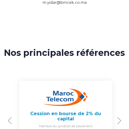
m.yidar@bmcek.co.ma
Nos principales références
Cession en bourse de 2% du
capital
Previous
N
Membre du syndicat de placement