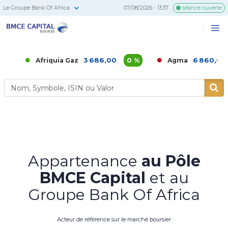
Le Groupe Bank Of Africa
07/08/2026 - 13:37
séance ouverte
BMCE
Me
Recherc
Capital
Bourse
3 686,00
0 %
6 860,00
-1,49 
Afriquia Gaz
Agma
Appartenance
au Pôle
BMCE Capital
et au
Groupe Bank Of Africa
Acteur de référence sur le marché boursier