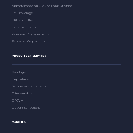
Appartenance au Groupe Bank Of Africa
LM Brokerage
BKB en chiffres
Faits marquants
Valeurs et Engagements
Equipe et Organisation
PRODUITS ET SERVICES
Courtage
Dépositaire
Services aux émetteurs
Offre bundled
OPCVM
Options sur actions
MARCHÉS