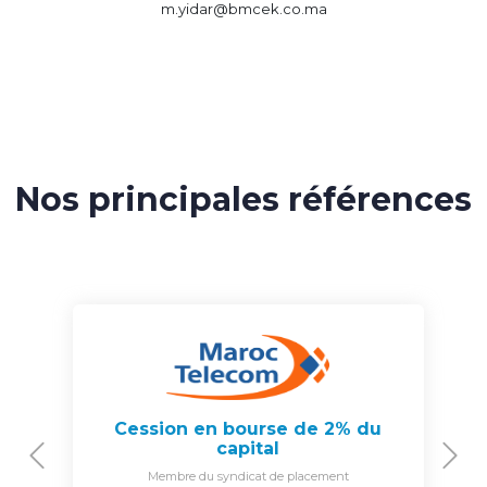
m.yidar@bmcek.co.ma
Nos principales références
Cession en bourse de 2% du
capital
Previous
N
Membre du syndicat de placement