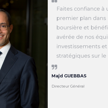
Faites confiance à 
premier plan dans 
boursière et bénéfi
avérée de nos équi
investissements et
stratégiques sur l
Majd GUEBBAS
Directeur Général