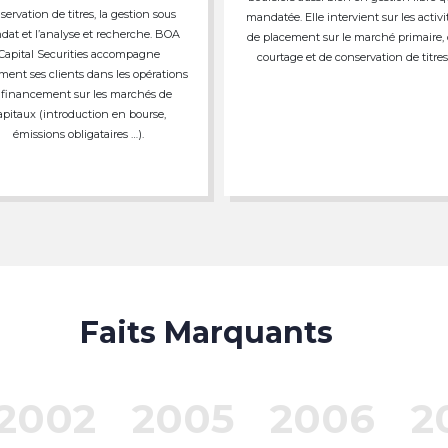
servation de titres, la gestion sous
mandatée. Elle intervient sur les activi
at et l’analyse et recherche. BOA
de placement sur le marché primaire,
Capital Securities accompagne
courtage et de conservation de titres
ment ses clients dans les opérations
 financement sur les marchés de
apitaux (introduction en bourse,
émissions obligataires …).
Faits Marquants
2002
2005
2006
2