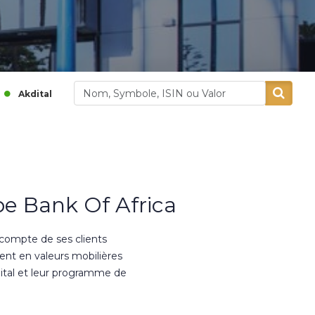
1 140,00
0,26 %
377,00
-1,27 %
Alliances
Al
e Bank Of Africa
 compte de ses clients
ment en valeurs mobilières
ital et leur programme de