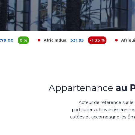
%
331,95
-1,33 %
3 700
Afric Indus.
Afriquia Gaz
Appartenance
au 
Acteur de référence sur le
particuliers et investisseurs i
cotées et accompagne les Émet