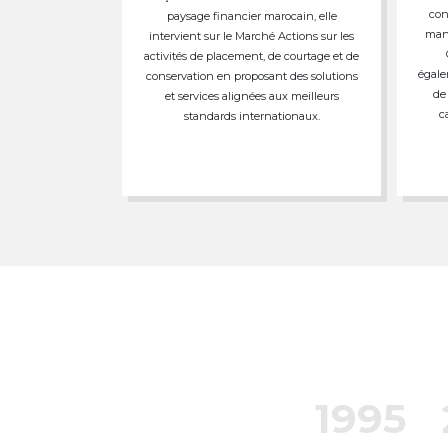
con
paysage financier marocain, elle
mand
intervient sur le Marché Actions sur les
activités de placement, de courtage et de
égale
conservation en proposant des solutions
de
et services alignées aux meilleurs
c
standards internationaux.
1995