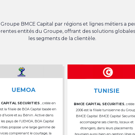
du Groupe BMCE Capital par régions et lignes métiers a 
férentes entités du Groupe, offrant des solutions globales
les segments de la clientèle.
UEMOA
TUNISIE
 CAPITAL SECURITIES
, créée en
BMCE CAPITAL SECURITIES
, créée
est la filiale de BOA Capital basée en
2006 est la filiale tunisienne du Grou
e d’Ivoire et au Bénin. Active dans
BMCE Capital. BMCE Capital Securiti
 les pays de l’UEMOA, BOA Capital
accompagne ses clients, locaux et
rities propose une large gamme de
étrangers, dans leurs placements
rvices comprenant le courtage, la
boursiers aussi bien en gestion libre 