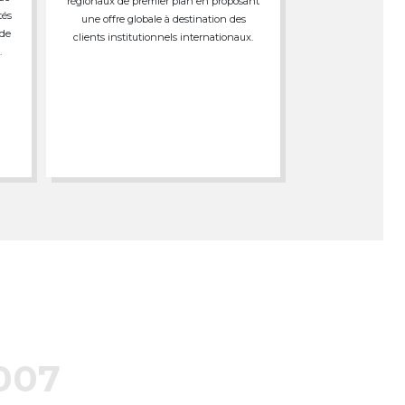
régionaux de premier plan en proposant
tés
une offre globale à destination des
 de
clients institutionnels internationaux.
.
007