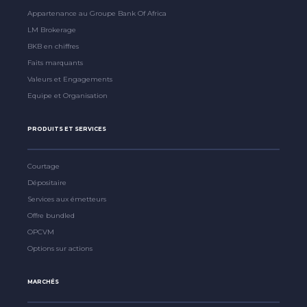
Appartenance au Groupe Bank Of Africa
LM Brokerage
BKB en chiffres
Faits marquants
Valeurs et Engagements
Equipe et Organisation
PRODUITS ET SERVICES
Courtage
Dépositaire
Services aux émetteurs
Offre bundled
OPCVM
Options sur actions
MARCHÉS