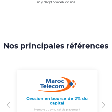
m.yidar@bmcek.co.ma
Nos principales références
Cession en bourse de 2% du
capital
Previous
N
Membre du syndicat de placement