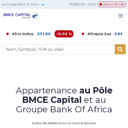
Le Groupe Bank Of Africa
07/08/2026 - 05:29
séance fermée
BMCE
Me
Recherc
Capital
Bourse
331,90
-0,02 %
3 686,00
-0,
ic Indus.
Afriquia Gaz
Appartenance
au Pôle
BMCE Capital
et au
Groupe Bank Of Africa
Acteur de référence sur le marché boursier