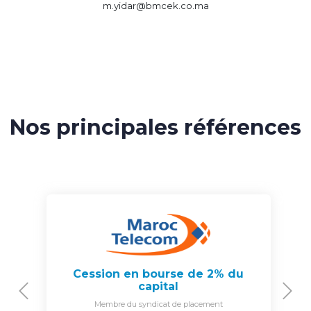
m.yidar@bmcek.co.ma
Nos principales références
Cession en bourse de 2% du
capital
Previous
N
Membre du syndicat de placement