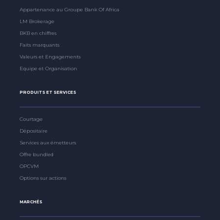
Appartenance au Groupe Bank Of Africa
LM Brokerage
BKB en chiffres
Faits marquants
Valeurs et Engagements
Equipe et Organisation
PRODUITS ET SERVICES
Courtage
Dépositaire
Services aux émetteurs
Offre bundled
OPCVM
Options sur actions
MARCHÉS