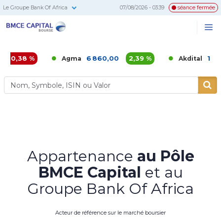
Le Groupe Bank Of Africa
07/08/2026 - 03:39
séance fermée
BMCE
Me
Recherc
Capital
Bourse
%
6 860,00
2,39 %
1 155,00
1,
Agma
Akdital
Appartenance
au Pôle
BMCE Capital
et au
Groupe Bank Of Africa
Acteur de référence sur le marché boursier