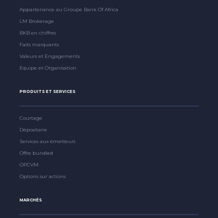
Appartenance au Groupe Bank Of Africa
LM Brokerage
BKB en chiffres
Faits marquants
Valeurs et Engagements
Equipe et Organisation
PRODUITS ET SERVICES
Courtage
Dépositaire
Services aux émetteurs
Offre bundled
OPCVM
Options sur actions
MARCHÉS