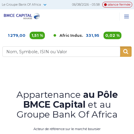
Le Groupe Bank Of Africa
06/08/2026 - 05:58
séance fermée
BMCE
Me
Recherc
Capital
Bourse
79,00
1,51 %
331,95
0,02 %
Afric Indus.
Afriqu
Appartenance
au Pôle
BMCE Capital
et au
Groupe Bank Of Africa
Acteur de référence sur le marché boursier