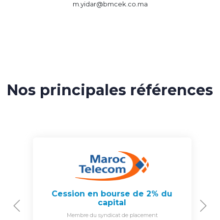
m.yidar@bmcek.co.ma
Nos principales références
Cession en bourse de 2% du
capital
Previous
N
Membre du syndicat de placement