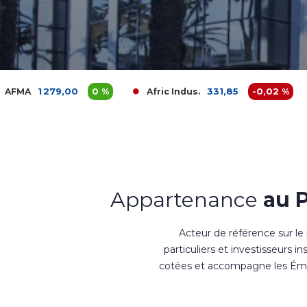
,00
0 %
331,85
-0,02 %
Afric Indus.
Afriquia 
Appartenance
au 
Acteur de référence sur le
particuliers et investisseurs i
cotées et accompagne les Émet