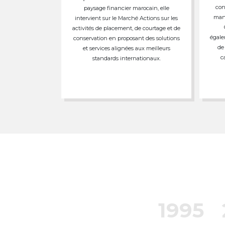
con
paysage financier marocain, elle
mand
intervient sur le Marché Actions sur les
activités de placement, de courtage et de
égale
conservation en proposant des solutions
de
et services alignées aux meilleurs
c
standards internationaux.
1995