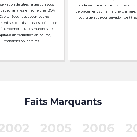
servation de titres, la gestion sous
mandatée. Elle intervient sur les activi
at et l’analyse et recherche. BOA
de placement sur le marché primaire,
Capital Securities accompagne
courtage et de conservation de titres
ment ses clients dans les opérations
 financement sur les marchés de
apitaux (introduction en bourse,
émissions obligataires …).
Faits Marquants
2002
2005
2006
2