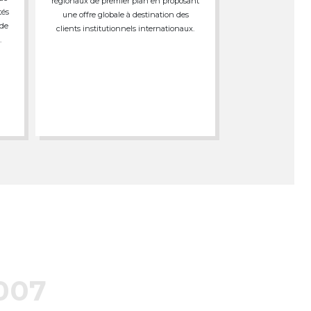
régionaux de premier plan en proposant
tés
une offre globale à destination des
 de
clients institutionnels internationaux.
.
007