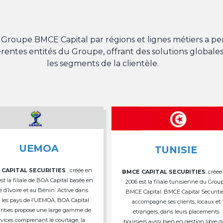
du Groupe BMCE Capital par régions et lignes métiers a 
férentes entités du Groupe, offrant des solutions globales
les segments de la clientèle.
UEMOA
TUNISIE
 CAPITAL SECURITIES
, créée en
BMCE CAPITAL SECURITIES
, créée
est la filiale de BOA Capital basée en
2006 est la filiale tunisienne du Grou
e d’Ivoire et au Bénin. Active dans
BMCE Capital. BMCE Capital Securiti
 les pays de l’UEMOA, BOA Capital
accompagne ses clients, locaux et
rities propose une large gamme de
étrangers, dans leurs placements
rvices comprenant le courtage, la
boursiers aussi bien en gestion libre 