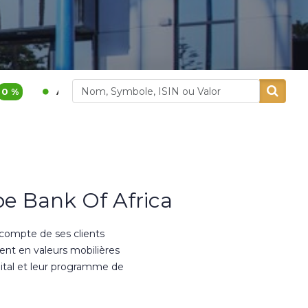
1 200,00
3,9 %
400,00
5,26 %
dital
Alliances
e Bank Of Africa
 compte de ses clients
ment en valeurs mobilières
ital et leur programme de