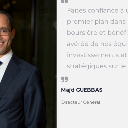
Faites confiance à 
premier plan dans 
boursière et bénéfi
avérée de nos équi
investissements et
stratégiques sur l
Majd GUEBBAS
Directeur Général