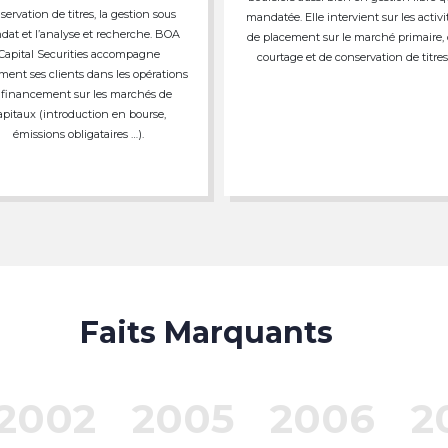
servation de titres, la gestion sous
mandatée. Elle intervient sur les activi
at et l’analyse et recherche. BOA
de placement sur le marché primaire,
Capital Securities accompagne
courtage et de conservation de titres
ment ses clients dans les opérations
 financement sur les marchés de
apitaux (introduction en bourse,
émissions obligataires …).
Faits Marquants
2002
2005
2006
2