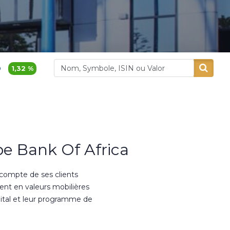
380,00
0,8 %
1 780,0
Alliances
Aluminium Maroc
e Bank Of Africa
 compte de ses clients
ment en valeurs mobilières
ital et leur programme de