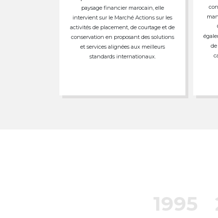
con
paysage financier marocain, elle
mand
intervient sur le Marché Actions sur les
activités de placement, de courtage et de
égale
conservation en proposant des solutions
de
et services alignées aux meilleurs
c
standards internationaux.
1995