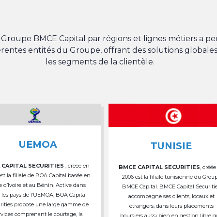
du Groupe BMCE Capital par régions et lignes métiers a 
férentes entités du Groupe, offrant des solutions globales
les segments de la clientèle.
UEMOA
TUNISIE
 CAPITAL SECURITIES
, créée en
BMCE CAPITAL SECURITIES
, créée
est la filiale de BOA Capital basée en
2006 est la filiale tunisienne du Grou
e d’Ivoire et au Bénin. Active dans
BMCE Capital. BMCE Capital Securiti
 les pays de l’UEMOA, BOA Capital
accompagne ses clients, locaux et
rities propose une large gamme de
étrangers, dans leurs placements
rvices comprenant le courtage, la
boursiers aussi bien en gestion libre 