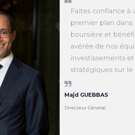
Faites confiance à 
premier plan dans 
boursière et bénéfi
avérée de nos équi
investissements et
stratégiques sur l
Majd GUEBBAS
Directeur Général