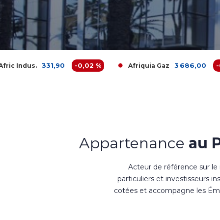
31,90
-0,02 %
3 686,00
-0,38 %
Afriquia Gaz
Appartenance
au 
Acteur de référence sur le
particuliers et investisseurs i
cotées et accompagne les Émet