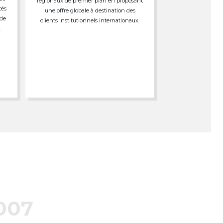
régionaux de premier plan en proposant
tés
une offre globale à destination des
 de
clients institutionnels internationaux.
.
007