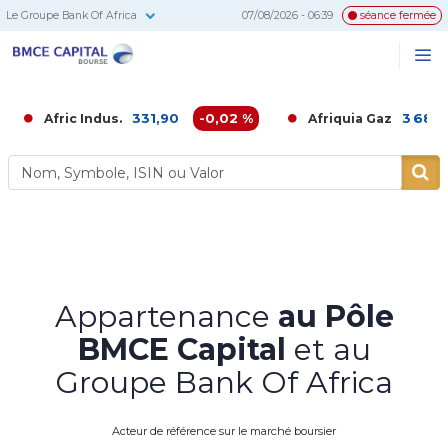
Le Groupe Bank Of Africa
07/08/2026 - 06:39
séance fermée
BMCE
Me
Recherc
Capital
Bourse
331,90
-0,02 %
3 686,00
-0,
ic Indus.
Afriquia Gaz
Appartenance
au Pôle
BMCE Capital
et au
Groupe Bank Of Africa
Acteur de référence sur le marché boursier