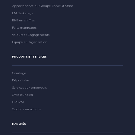
Appartenance au Groupe Bank Of Africa
LM Brokerage
BKB en chiffres
Faits marquants
Valeurs et Engagements
Equipe et Organisation
PRODUITS ET SERVICES
Courtage
Dépositaire
Services aux émetteurs
Offre bundled
OPCVM
Options sur actions
MARCHÉS