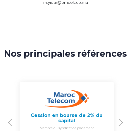
m.yidar@bmcek.co.ma
Nos principales références
Cession en bourse de 2% du
capital
Previous
N
Membre du syndicat de placement