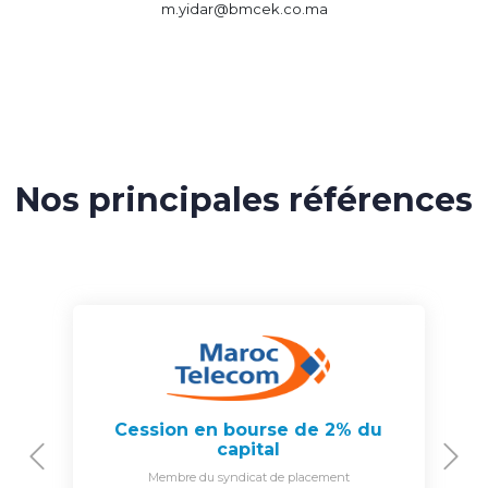
m.yidar@bmcek.co.ma
Nos principales références
Cession en bourse de 2% du
capital
Previous
N
Membre du syndicat de placement