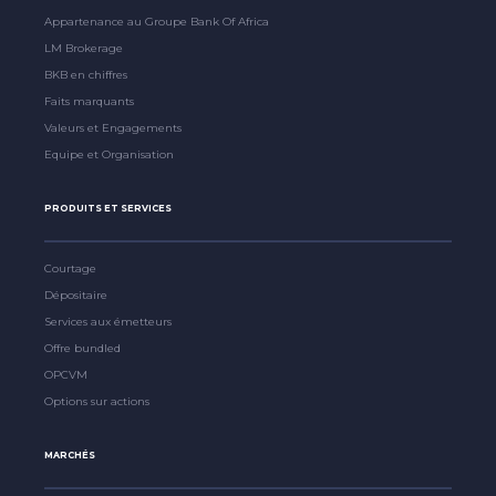
Appartenance au Groupe Bank Of Africa
LM Brokerage
BKB en chiffres
Faits marquants
Valeurs et Engagements
Equipe et Organisation
PRODUITS ET SERVICES
Courtage
Dépositaire
Services aux émetteurs
Offre bundled
OPCVM
Options sur actions
MARCHÉS