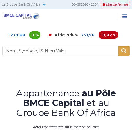
Le Groupe Bank Of Africa
06/08/2026 - 23:34
séance fermée
BMCE
Me
Recherc
Capital
Bourse
79,00
0 %
331,90
-0,02 %
Afric Indus.
Afriqui
Appartenance
au Pôle
BMCE Capital
et au
Groupe Bank Of Africa
Acteur de référence sur le marché boursier