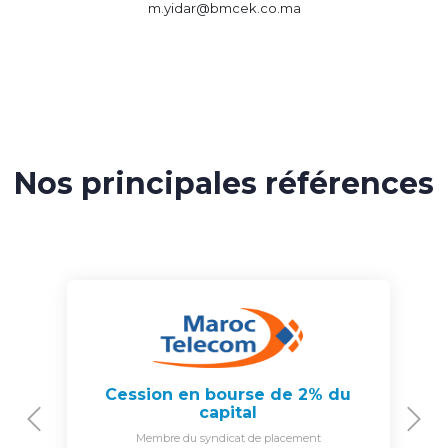
m.yidar@bmcek.co.ma
Nos principales références
Cession en bourse de 2% du
capital
Previous
N
Membre du syndicat de placement