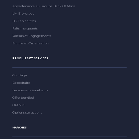
Appartenance au Groupe Bank Of Africa
LM Brokerage
BKB en chiffres
Faits marquants
Valeurs et Engagements
Equipe et Organisation
PRODUITS ET SERVICES
Courtage
Dépositaire
Services aux émetteurs
Offre bundled
OPCVM
Options sur actions
MARCHÉS