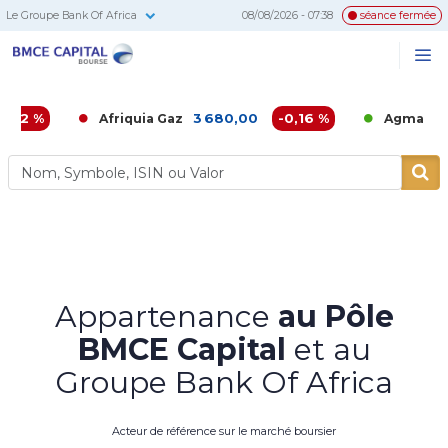
Le Groupe Bank Of Africa
08/08/2026 - 07:38
séance fermée
BMCE
Me
Recherc
Capital
Bourse
3 680,00
-0,16 %
6 860,00
Afriquia Gaz
Agma
Appartenance
au Pôle
BMCE Capital
et au
Groupe Bank Of Africa
Acteur de référence sur le marché boursier