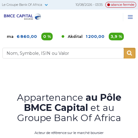
Le Groupe Bank Of Africa
10/08/2026 - 03:35
séance fermée
BMCE
Me
Recherc
Capital
Bourse
 860,00
0 %
1 200,00
3,9 %
Akdital
Alliance
Appartenance
au Pôle
BMCE Capital
et au
Groupe Bank Of Africa
Acteur de référence sur le marché boursier