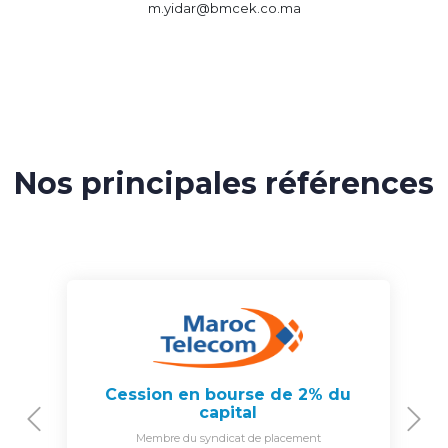
m.yidar@bmcek.co.ma
Nos principales références
Cession en bourse de 2% du
capital
Previous
N
Membre du syndicat de placement