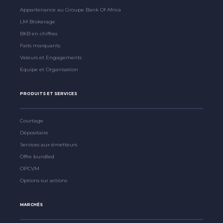
Appartenance au Groupe Bank Of Africa
LM Brokerage
BKB en chiffres
Faits marquants
Valeurs et Engagements
Equipe et Organisation
PRODUITS ET SERVICES
Courtage
Dépositaire
Services aux émetteurs
Offre bundled
OPCVM
Options sur actions
MARCHÉS