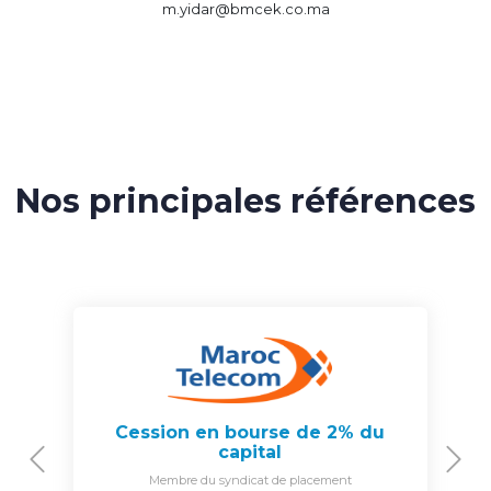
m.yidar@bmcek.co.ma
Nos principales références
Cession en bourse de 2% du
capital
Previous
N
Membre du syndicat de placement