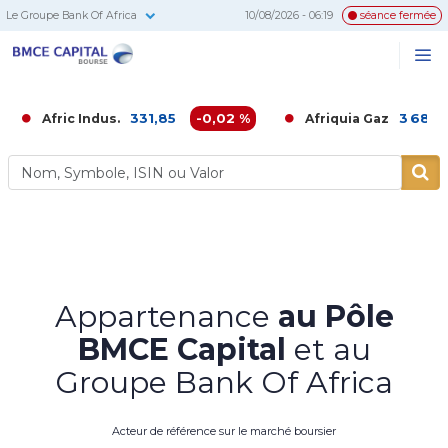
Le Groupe Bank Of Africa
10/08/2026 - 06:19
séance fermée
BMCE
Me
Recherc
Capital
Bourse
331,85
-0,02 %
3 680,00
-0,
ic Indus.
Afriquia Gaz
Appartenance
au Pôle
BMCE Capital
et au
Groupe Bank Of Africa
Acteur de référence sur le marché boursier