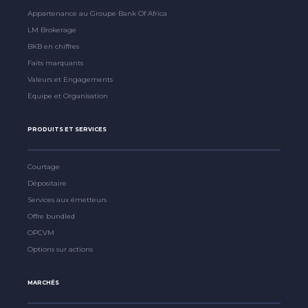
Appartenance au Groupe Bank Of Africa
LM Brokerage
BKB en chiffres
Faits marquants
Valeurs et Engagements
Equipe et Organisation
PRODUITS ET SERVICES
Courtage
Dépositaire
Services aux émetteurs
Offre bundled
OPCVM
Options sur actions
MARCHÉS